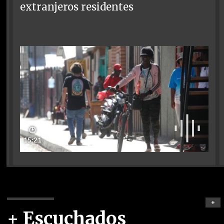
extranjeros residentes
🕑
15:21
+
+ Escuchados