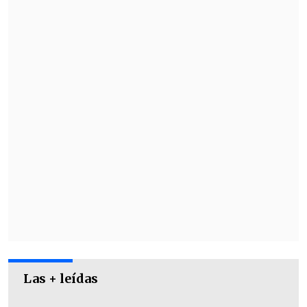
rol que están jugando los futbolistas
formados en casa bajo la dirección
técnica de Fernando Ortiz, destacando la
resiliencia que deben tener para alternar
con la categoría de proyección.
Las + leídas