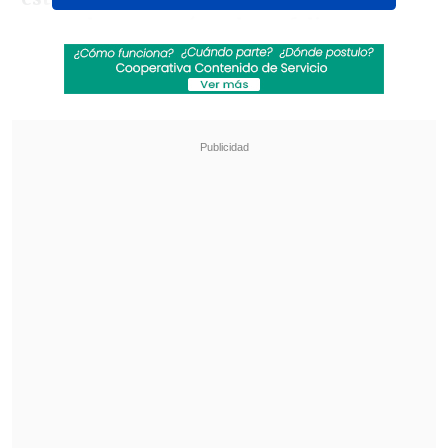
que es lo que a mí me hace feliz, y eso
viene después", dijo
el jugador de 18 años.
Revisa también
Desde Newell's hasta Real Madrid y Unicef:
Las condolencias por la muerte de Jorge Messi
Marcador Virtual: Coquimbo Unido vs.
Deportes La Serena
"El momento en que quizás no la pasé
tan bien me hizo crecer como persona,
aprender muchas cosas y llenarme de
valores para seguir madurando", añadió.
Hernández también tuvo palabras para el