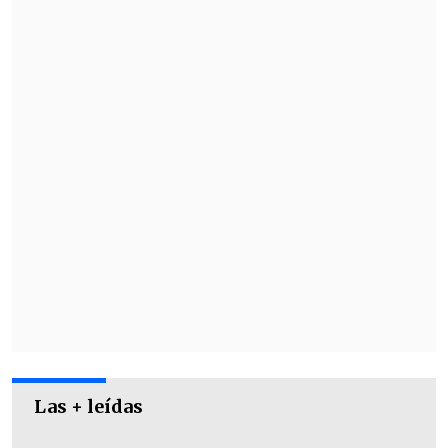
octavos.
Del mismo modo, el resultado dejó
eliminado a Nacional, que solo podrá
aspirar en la última fecha a conseguir el
cupo de consuelo a la Copa
Sudamericana.
Las + leídas