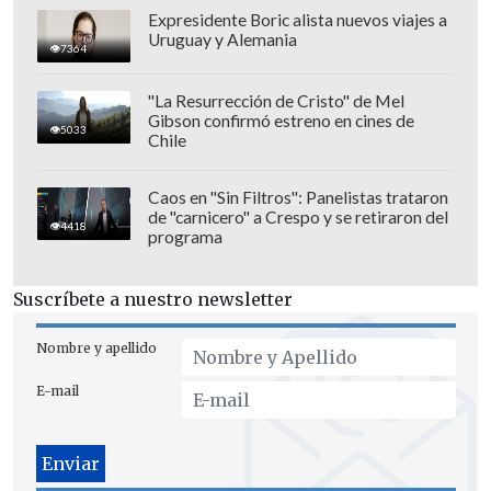
Expresidente Boric alista nuevos viajes a
Uruguay y Alemania
7364
Universitario, por su parte, depende de sí
"La Resurrección de Cristo" de Mel
mismo, pero debe ganar sí o sí en la
Gibson confirmó estreno en cines de
5033
última fecha a Deportes Tolima para
Chile
poder clasificar.
Caos en "Sin Filtros": Panelistas trataron
En la última fecha de la fase grupal, que
de "carnicero" a Crespo y se retiraron del
4418
programa
se disputará la próxima semana,
Coquimbo Unido visitará a Nacional de
Suscríbete a nuestro newsletter
Montevideo, con la misión de buscar los
puntos para asegurar el liderato del
Nombre y apellido
Grupo B; Universitario, por su parte,
E-mail
jugará por la clasificación a octavos ante
Deportes Tolima en Perú.