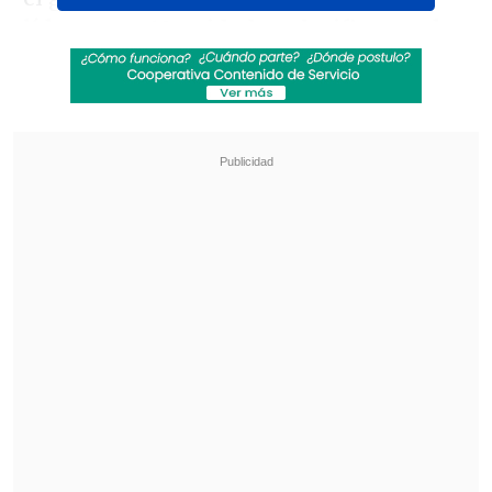
líderes con 10 unidades, clasificaran de
forma matemática,
faltando una fecha
para el final de la fase grupal.
Revisa también
Fiorentina oficializó el préstamo de Franco
Mastantuono
Ortiz: Ojalá Vozinha pueda competir a la par de
sus compañeros lo más pronto posible
Esto porque los piratas, con el puntaje
que tienen, ya aseguraron la posibilidad
de terminar en uno de los dos primeros
lugares, que dan cupos a la fase de