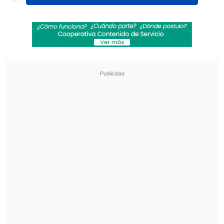
agosto.
Revisa también
Agente clave para el fichaje de Vozinha: "Colo
Colo era lo que él quería, se alinearon los
planetas"
Sevilla de Gabriel Suazo cayó con Bayer
Leverkusen en su último examen para La Liga
Coquimbo jugará un día después sus
duelos de ida y vuelta, ante Platense, el
12 y 19 de agosto.
Revisa el fixture completo a
continuación: