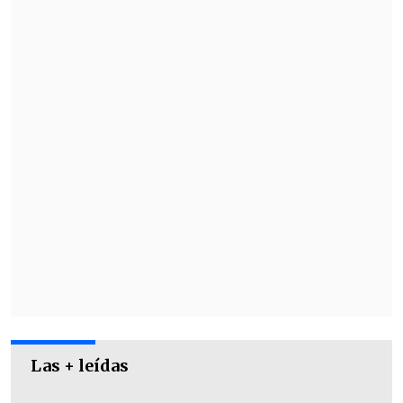
Duelos de ida
Martes 11 de agosto
Las + leídas
Fluminense (BRA) vs. Independiente