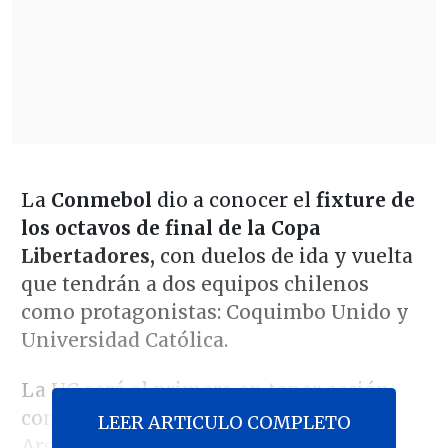
La
Conmebol
dio a conocer el
fixture de
los octavos de final de la Copa
Libertadores,
con duelos de ida y vuelta
que tendrán a dos equipos chilenos
como protagonistas: Coquimbo Unido y
Universidad Católica.
La UC será el primero en tener acción,
con duelos ante Estudiantes en
LEER ARTICULO COMPLETO
Argentina y Chile, los días 11 y 18 de