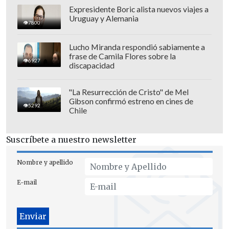
Rivadavia (ARG).
18:00 horas. Estadio
Expresidente Boric alista nuevos viajes a
Uruguay y Alemania
Maracaná
7800
Estudiantes de La Plata (ARG) vs.
Lucho Miranda respondió sabiamente a
Universidad Católica (CHI). 20:30
frase de Camila Flores sobre la
6927
discapacidad
horas. Estadio UNO "Jorge Luis
Hirschi"
"La Resurrección de Cristo" de Mel
Gibson confirmó estreno en cines de
5292
Deportes Tolima (COL) vs.
Chile
Independiente del Valle (ECU). 20:30
horas.
Estadio "Manuel Murillo"
Suscríbete a nuestro newsletter
Miércoles 12 de agosto
Nombre y apellido
Platense (ARG) vs. Coquimbo Unido
E-mail
(CHI). 18:00 horas. Estadio "Ciudad de
Vicente López".