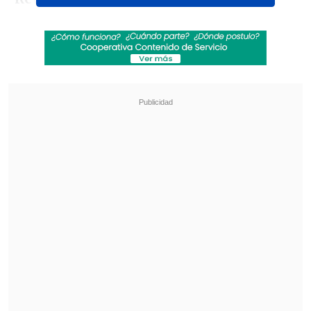
Revisa también
La U de Gago quiere mantener su racha
ganadora en el duelo ante Palestino y seguir a
la caza del liderato
Colo Colo visita al colista Unión La Calera con
la misión de sostener el tranco como
superlíder