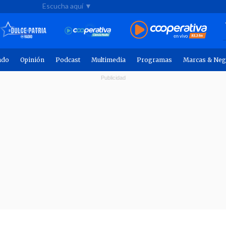
Escucha aquí ▼
ndo
Opinión
Podcast
Multimedia
Programas
Marcas & Neg