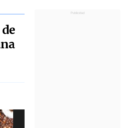
 de
una