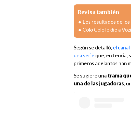
Revisa también
Los resultados de los
Colo Colo le dio a Vo
Según se detalló,
el canal
una serie
que, en teoría, 
primeros adelantos han m
Se sugiere una
trama qu
una de las jugadoras
, 