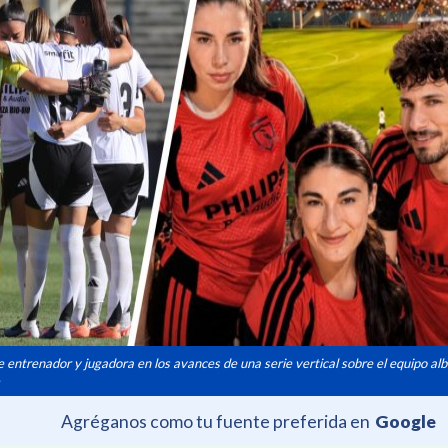
 entrenador y jugadora en los avances de una serie vertical sobre el equipo al
.
Agréganos como tu fuente preferida en
Google