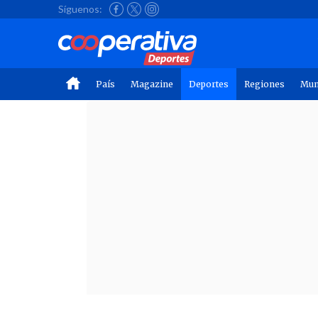
Síguenos:
País
Magazine
Deportes
Regiones
Mu