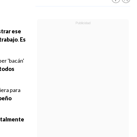
strar ese
trabajo
.
Es
per 'bacán'
 todos
iera para
mpeño
otalmente