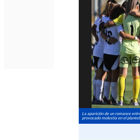
La aparición de un romance entre
provocado molestia en el plantel