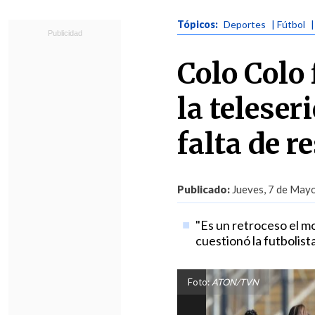
Tópicos:
Deportes
| Fútbol
Colo Colo
la teleser
falta de r
Publicado:
Jueves, 7 de Mayo
"Es un retroceso el mo
cuestionó la futbolis
Foto:
ATON/TVN