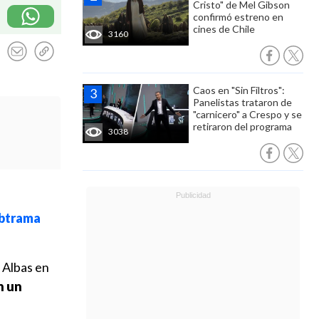
Cristo" de Mel Gibson
confirmó estreno en
cines de Chile
3160
Caos en "Sin Filtros":
Panelistas trataron de
"carnicero" a Crespo y se
retiraron del programa
3038
ubtrama
 Albas en
n un