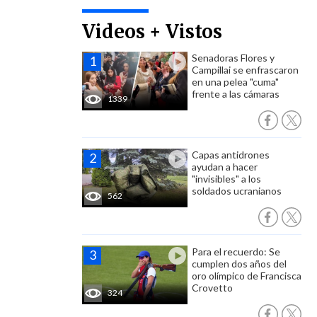
Videos + Vistos
Senadoras Flores y
Campillai se enfrascaron
en una pelea "cuma"
frente a las cámaras
1339
Capas antidrones
ayudan a hacer
"invisibles" a los
soldados ucranianos
562
Para el recuerdo: Se
cumplen dos años del
oro olímpico de Francisca
Crovetto
324