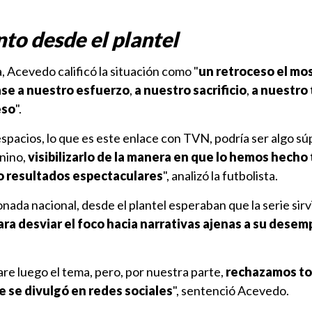
to desde el plantel
, Acevedo calificó la situación como
"
un retroceso el mo
ase a nuestro esfuerzo
,
a nuestro sacrificio
,
a nuestro 
eso
".
espacios, lo que es este enlace con TVN, podría ser algo sú
enino,
visibilizarlo de la manera en que lo hemos hecho
o resultados espectaculares
", analizó la futbolista.
onada nacional, desde el plantel esperaban que la serie sirv
ara desviar el foco hacia narrativas ajenas a su dese
are luego el tema, pero, por nuestra parte,
rechazamos t
e se divulgó en redes sociales
", sentenció Acevedo.