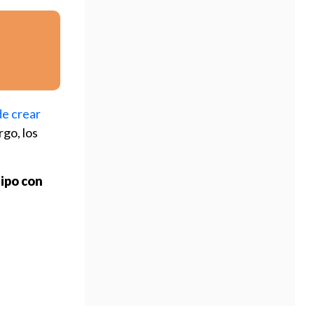
de crear
rgo, los
ipo con