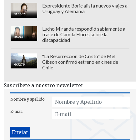
Expresidente Boric alista nuevos viajes a
Uruguay y Alemania
7779
El accidente ocurrió previo al inicio del
Lucho Miranda respondió sabiamente a
frase de Camila Flores sobre la
juego amistoso en el reducto, que
6840
discapacidad
durante la Copa del Mundo será llamado
Estadio Ciudad de México. En lo
"La Resurrección de Cristo" de Mel
Gibson confirmó estreno en cines de
deportivo, el encuentro acabó con un
5279
Chile
empate sin goles.
Suscríbete a nuestro newsletter
Nombre y apellido
E-mail