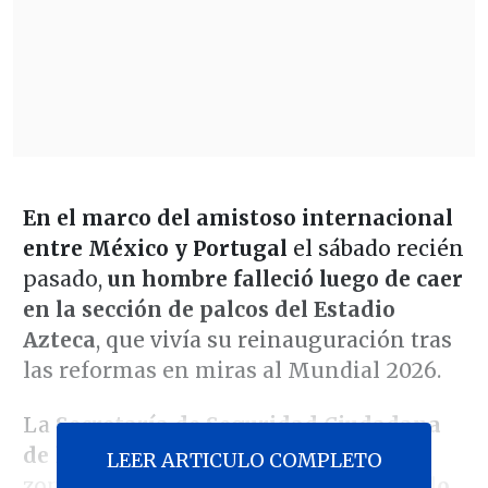
En el marco del amistoso internacional
entre México y Portugal
el sábado recién
pasado,
un hombre falleció luego de caer
en la sección de palcos del Estadio
Azteca
, que vivía su reinauguración tras
las reformas en miras al Mundial 2026.
La
Secretaría de Seguridad Ciudadana
de la Ciudad de México detalló
: "En la
LEER ARTICULO COMPLETO
zona de palcos,
un aficionado en estado