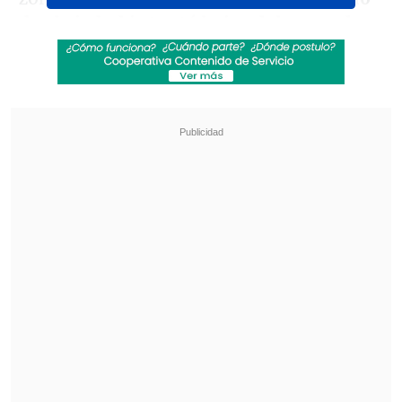
de ebriedad intentó bajar del segundo
al primer nivel brincando por la parte
externa
, lo que provocó que cayera hasta
la planta baja".
Revisa también
Vozinha y sus primeros días en Colo Colo
"Comienza un nuevo capítulo"
Desde Newell's hasta Real Madrid y Unicef:
Las condolencias por la muerte de Jorge Messi
Las autoridades señalaron que el sujeto
de 26 años recibió atención médica tras
la caída desde aproximadamente 14