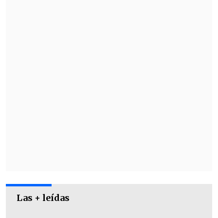
metros, pero terminó muriendo en el
lugar.
Las + leídas