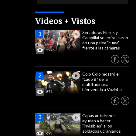
Videos + Vistos
Senadoras Flores y
Campillai se enfrascaron
en una pelea "cuma"
frente a las cámaras
2225
Colo Colo mostró el
"Lado B" de la
multitudinaria
bienvenida a Vozinha
871
Capas antidrones
ayudan a hacer
"invisibles" a los
soldados ucranianos
693