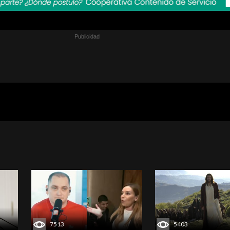
7513
5403