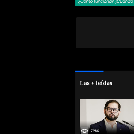
Las + leídas
7980