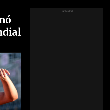
umó
ndial