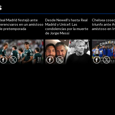
s
eal Madrid festejó ante
Desde Newell's hasta Real
Chelsea cosec
Ferencvaros en un amistoso
Madrid y Unicef: Las
triunfo ante A
de pretemporada
condolencias por la muerte
amistoso en I
de Jorge Messi