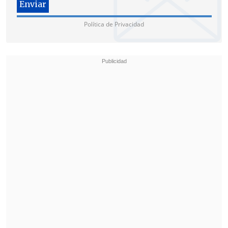
los recordados incidentes de aquel
compromiso de vuelta en Macul,
donde
Política de Privacidad
incluso el perro policial "Ron" terminó
mordiendo al arquero argentino Carlos
Navarro Montoya.