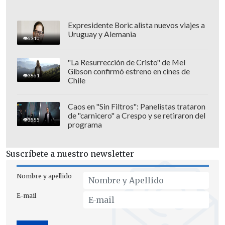
Expresidente Boric alista nuevos viajes a
Uruguay y Alemania
6310
"La Resurrección de Cristo" de Mel
Gibson confirmó estreno en cines de
3861
Chile
Caos en "Sin Filtros": Panelistas trataron
de "carnicero" a Crespo y se retiraron del
"Esta se la ganamos a Olimpia",
3585
programa
comentó
el exfutbolista entre risas, para
luego traer a la memoria la llave de
Suscríbete a nuestro newsletter
semifinales ante el cuadro "Xeneize" en
el Estadio Monumental.
Nombre y apellido
E-mail
"Con Boca fue... uf. H
asta los perros les
tiramos", lanzó con humor, aludiendo a