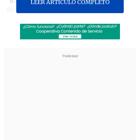
"Bam Bam", quien actualmente se
LEER ARTICULO COMPLETO
desempeña como comentarista
deportivo para la cadena internacional
Telemundo
,
asistió como invitado al
espacio "From Roots to Soul", una
muestra interactiva organizada por la
Conmebol en Miami.
Revisa también
[VIDEO] Rivalidad y amor en el Maracaná:
Pareja discutió por fútbol con su hijo luciendo
una camiseta dividida
Tras años de paralización: Adjudican obras
para la reconstrucción del estadio de Melipilla