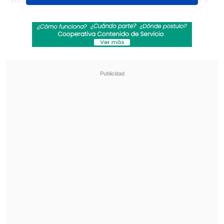
y Nahuel Donadell (66').
Revisa también
La UC quiere retomar el rumbo ante Cobresal
y sumar confianza antes de la visita a
Estudiantes
Matías Claro, presidente de Cruzados:
Soñamos con llegar a una final en la
Libertadores
Cuando parecía que los tres puntos y el
liderato eran para los ariqueños, llegó el
gol de
Julián Alfaro,
para el 2-2 definitivo
al final dle partido (90+3').