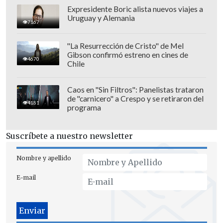
Expresidente Boric alista nuevos viajes a
Uruguay y Alemania
7167
Curicó, en cambio, está con 11 positivos
en decimotercer puesto.
"La Resurrección de Cristo" de Mel
Gibson confirmó estreno en cines de
4670
Chile
En la próxima fecha, Curicó recibirá a
Santiago Wanderers, y San Marcos
Caos en "Sin Filtros": Panelistas trataron
enfrentará a un rival directo en la parte
de "carnicero" a Crespo y se retiraron del
4181
alta, Deportes Antofagasta, que marcha
programa
cuarto en 20 unidades.
Suscríbete a nuestro newsletter
Nombre y apellido
E-mail