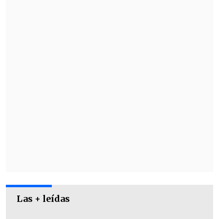
Con el resultado, San Marcos de Arica
sumó 21 unidades en el tercer lugar,
igualado con Cobreloa, que está segundo
con mejor diferencia de gol, y a un solo
punto del nuevo líder, Deportes Puerto
Montt.
Las + leídas