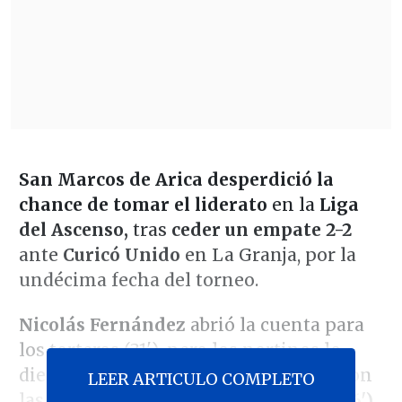
San Marcos de Arica desperdició la
chance de tomar el liderato
en la
Liga
del Ascenso,
tras
ceder un empate 2-2
ante
Curicó Unido
en La Granja, por la
undécima fecha del torneo.
Nicolás Fernández
abrió la cuenta para
los torteros (31'), pero los nortinos lo
dieron vuelta en el segundo tiempo, con
LEER ARTICULO COMPLETO
las anotaciones de
Camilo Melivilú (46')