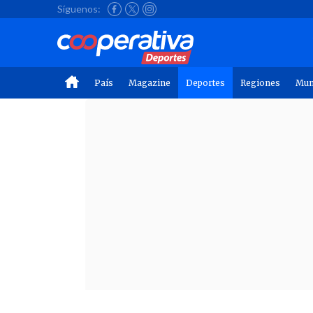
Síguenos:
País
Magazine
Deportes
Regiones
Mu