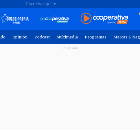
Escucha aquí ▼
ndo
Opinión
Podcast
Multimedia
Programas
Marcas & Neg