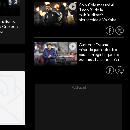
Colo Colo mostró el
"Lado B" de la
multitudinaria
bienvenida a Vozinha
anelistas
 a Crespo y
ma
Garnero: Estamos
mirando para adentro
para corregir lo que no
estamos haciendo bien