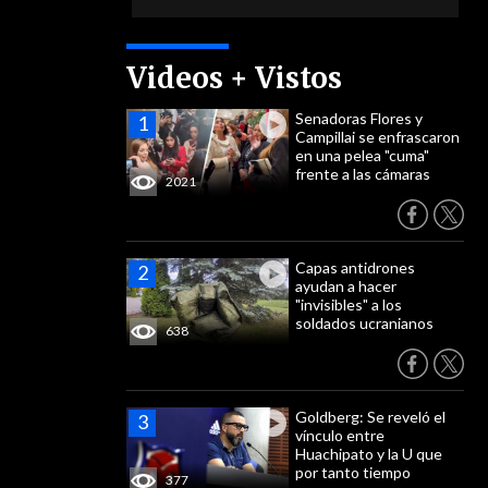
Videos + Vistos
Senadoras Flores y
Campillai se enfrascaron
en una pelea "cuma"
frente a las cámaras
2021
Capas antidrones
ayudan a hacer
"invisibles" a los
soldados ucranianos
638
Goldberg: Se reveló el
vínculo entre
Huachipato y la U que
por tanto tiempo
377