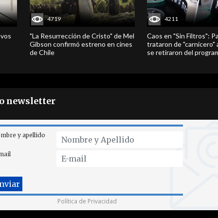
4719
4211
evos
"La Resurrección de Cristo" de Mel
Caos en "Sin Filtros": P
Gibson confirmó estreno en cines
trataron de "carnicero"
de Chile
se retiraron del progra
ro newsletter
mbre y apellido
mail
Política de Privacidad