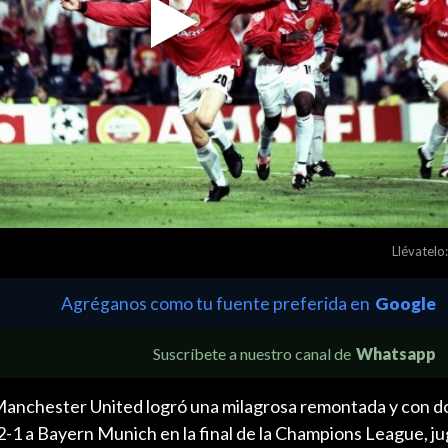
Play
Video
Llévatelo:
Agréganos como tu fuente preferida en
Google
Suscríbete a nuestro canal de
Whatsapp
anchester United logró una milagrosa remontada y con do
2-1 a Bayern Munich en la final de la Champions League, j