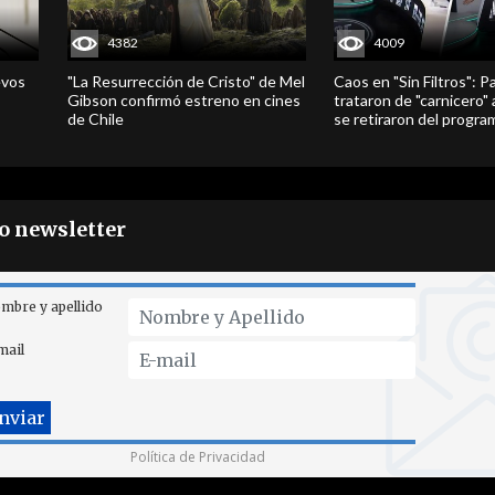
4382
4009
evos
"La Resurrección de Cristo" de Mel
Caos en "Sin Filtros": P
Gibson confirmó estreno en cines
trataron de "carnicero"
de Chile
se retiraron del progra
ro newsletter
mbre y apellido
mail
Política de Privacidad