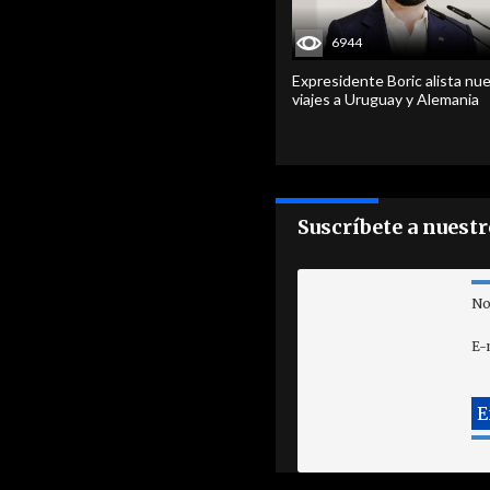
6944
Expresidente Boric alista nu
viajes a Uruguay y Alemania
Suscríbete a nuest
No
E-