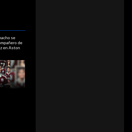
nacho se
compañero de
ez en Aston