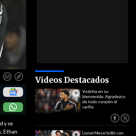
Videos Destacados
Vozinha en su
bienvenida: Agradezco
de todo corazón el
cariño
d y se
s, Ethan
Lionel Messi brilló con