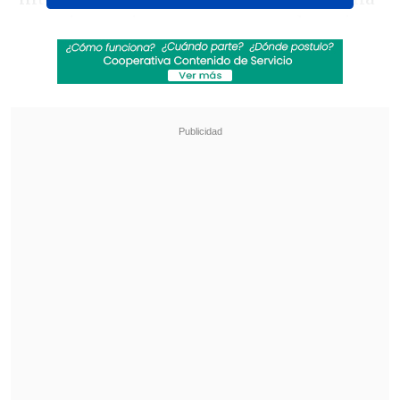
rosca impresionante que no pudo atajar
el arquero Nicolás Araya.
Revisa también
Maldini: "Guardiola estuvo a punto de aceptar
en la selección italiana"
¿Cuándo y dónde ver la visita de la UC a
Estudiantes en la Copa Libertadores?
Revisa el gol Ledezma: