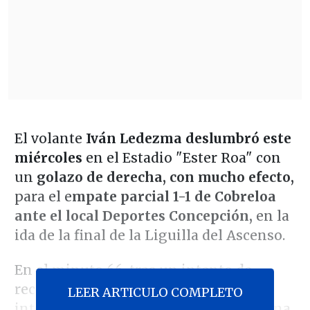
El volante
Iván Ledezma deslumbró este
miércoles
en el Estadio "Ester Roa" con
un
golazo de derecha, con mucho efecto,
para el e
mpate parcial 1-1 de Cobreloa
ante el local Deportes Concepción,
en la
ida de la final de la Liguilla del Ascenso.
En el minuto 66, tras un intento de
recuperación de los lilas, Ledezma
LEER ARTICULO COMPLETO
interceptó y le pegó de primera, con una