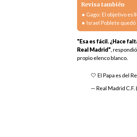
Revisa también
Gago: El objetivo es l
Israel Poblete quedó 
"Esa es fácil. ¿Hace fal
Real Madrid"
, respondió
propio elenco blanco.
🤍 El Papa es del R
— Real Madrid C.F.