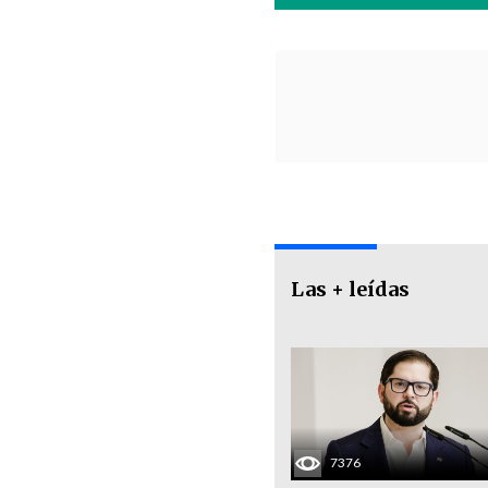
Las + leídas
7376