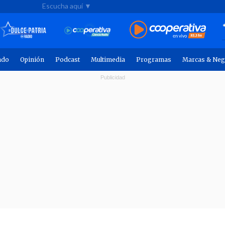
Escucha aquí ▼
ndo
Opinión
Podcast
Multimedia
Programas
Marcas & Neg