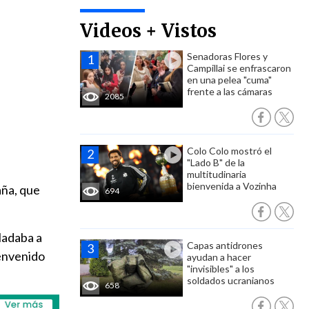
Videos + Vistos
Senadoras Flores y
Campillai se enfrascaron
en una pelea "cuma"
frente a las cámaras
2085
Colo Colo mostró el
"Lado B" de la
multitudinaria
bienvenida a Vozinha
aña, que
694
sladaba a
Capas antidrones
ienvenido
ayudan a hacer
"invisibles" a los
soldados ucranianos
658