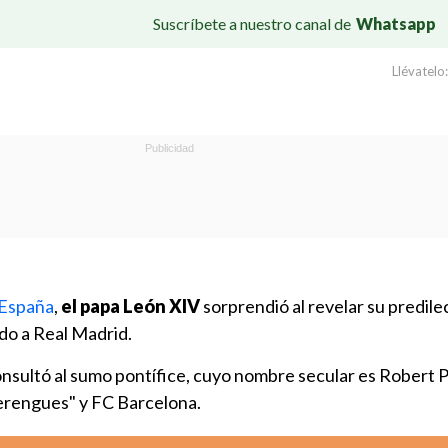
Suscríbete a nuestro canal de
Whatsapp
Llévatelo:
a España
,
el papa
León XIV
sorprendió al revelar su predile
do a Real Madrid.
consultó al sumo pontífice, cuyo nombre secular es Robert P
merengues" y FC Barcelona.