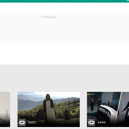
5057
4449