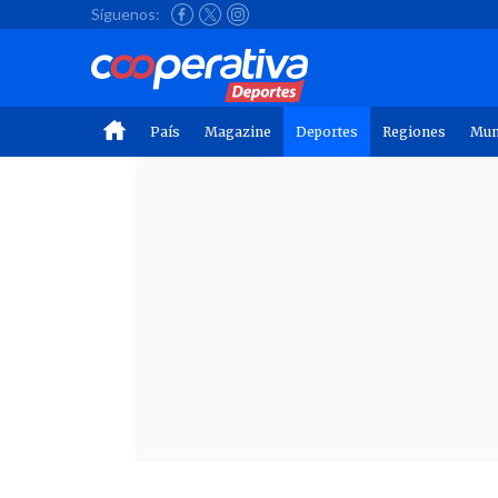
Síguenos:
País
Magazine
Deportes
Regiones
Mu