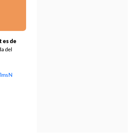
t es de
da del
flmsN