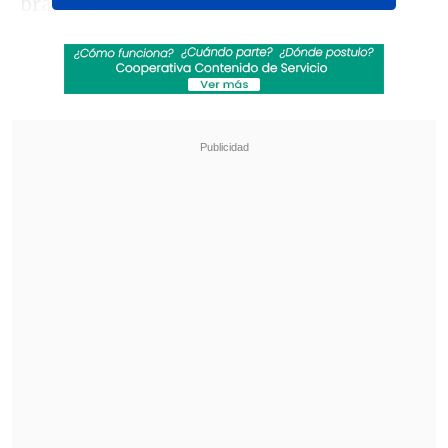
brasileña.
Romario está citado a declarar por
videoconferencia a las 18:00 horas (14:00
de Chile, 17:00 GMT) después de que la
jueza Lamela librase una comisión
rogatoria a Brasil el pasado diciembre
pidiendo su testimonio, en vista de su
participación en la comisión legislativa
creada por el Senado de Brasil para
investigar irregularidades en el fútbol de
ese país.
Revisa también
Gago: El objetivo es llegar a la última fecha del
torneo con posibilidades