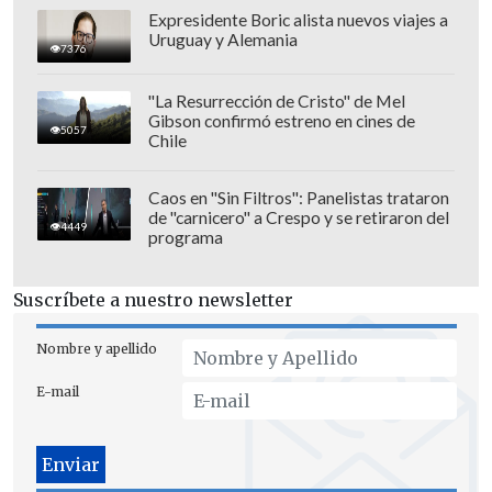
capitales y pertenencia a organización
Expresidente Boric alista nuevos viajes a
Uruguay y Alemania
criminal.
7376
"La Resurrección de Cristo" de Mel
Gibson confirmó estreno en cines de
5057
Chile
Caos en "Sin Filtros": Panelistas trataron
de "carnicero" a Crespo y se retiraron del
4449
programa
Suscríbete a nuestro newsletter
Nombre y apellido
E-mail