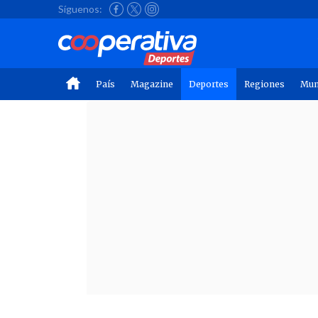
Síguenos:
País
Magazine
Deportes
Regiones
Mu