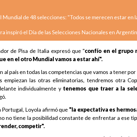
l Mundial de 48 selecciones: "Todos se merecen estar en l
rra inspiró el Día de las Selecciones Nacionales en Argenti
ador de Pisa de Italia expresó que "
confío en el grupo
ue en el otro Mundial vamos a estar ahí".
n al país en todas las competencias que vamos a tener por 
os empiezan las otras eliminatorias, tendremos otra Co
elante individualmente y
tenemos que traer a la sel
gó.
 Portugal, Loyola afirmó que
"la expectativa es hermos
o no tiene la posibilidad constante de enfrentar a ese tip
render, competir".