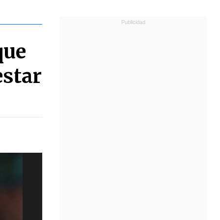
que
estar