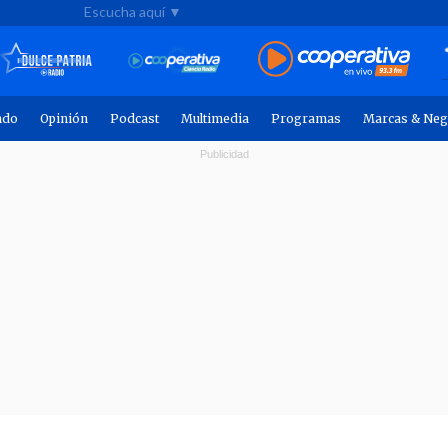
Escucha aquí ▼
ndo
Opinión
Podcast
Multimedia
Programas
Marcas & Neg