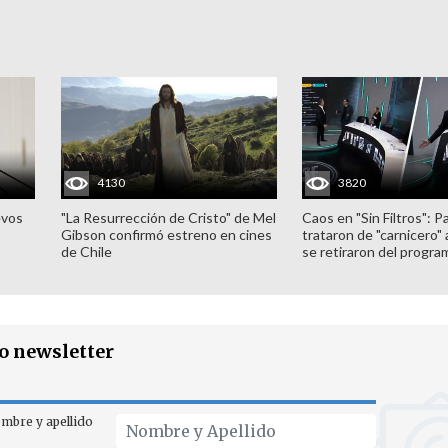
4130
3820
evos
"La Resurrección de Cristo" de Mel
Caos en "Sin Filtros": P
Gibson confirmó estreno en cines
trataron de "carnicero"
de Chile
se retiraron del progra
ro newsletter
mbre y apellido