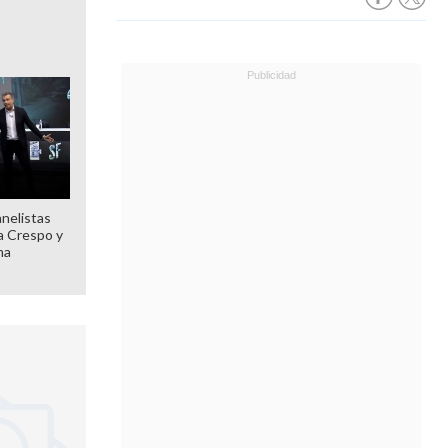
anelistas
 a Crespo y
ma