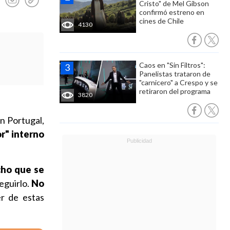
Cristo" de Mel Gibson
confirmó estreno en
cines de Chile
4130
Caos en "Sin Filtros":
Panelistas trataron de
"carnicero" a Crespo y se
retiraron del programa
3820
on Portugal,
or" interno
cho que se
eguirlo.
No
r de estas