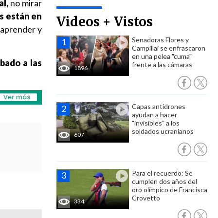
al,
no mirar
es están en
Videos + Vistos
a aprender y
Senadoras Flores y
Campillai se enfrascaron
en una pelea "cuma"
bado a las
frente a las cámaras
1896
Capas antidrones
ayudan a hacer
"invisibles" a los
soldados ucranianos
607
Para el recuerdo: Se
cumplen dos años del
oro olímpico de Francisca
Crovetto
334