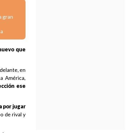
a gran
na
 nuevo que
delante, en
pa América,
ección ese
a por jugar
o de rival y