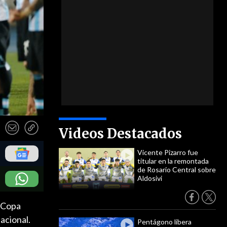
Videos Destacados
Vicente Pizarro fue
titular en la remontada
de Rosario Central sobre
Aldosivi
a Copa
acional.
Pentágono libera