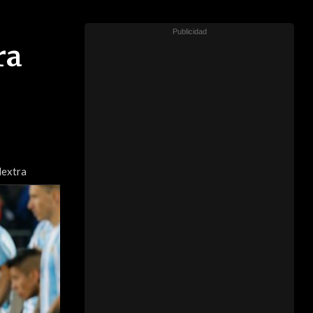
ra
lextra