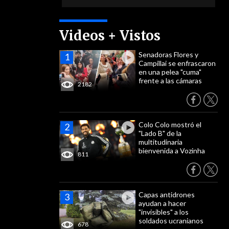
Videos + Vistos
Senadoras Flores y
Campillai se enfrascaron
en una pelea "cuma"
frente a las cámaras
2182
Colo Colo mostró el
"Lado B" de la
multitudinaria
bienvenida a Vozinha
811
Capas antidrones
ayudan a hacer
"invisibles" a los
soldados ucranianos
678