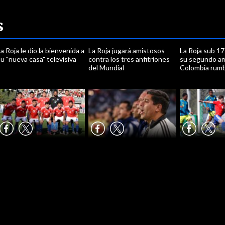
s
a Roja le dio la bienvenida a
La Roja jugará amistosos
La Roja sub 17
u "nueva casa" televisiva
contra los tres anfitriones
su segundo a
del Mundial
Colombia rumb