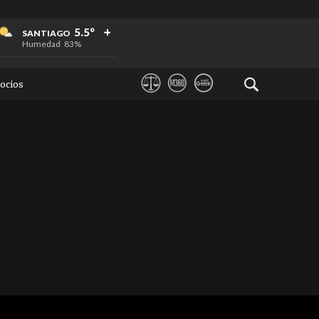
+
+
+
5.5°
SANTIAGO
Humedad
83%
ocios