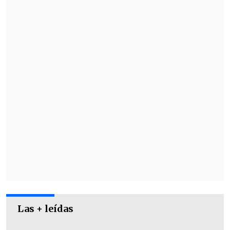
El mandatario llegó acompañado por
Brigitte Macron
, saludó al técnico
Didier
Deschamps y compartió con los 26
convocados, entre ellos Kylian Mbappé
.
Las + leídas