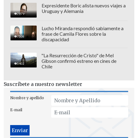
Expresidente Boric alista nuevos viajes a
Francia
, una de las favoritas para ganar
Uruguay y Alemania
7979
el Mundial de Estados Unidos, México y
Canadá, debutará el 16 de junio ante
Lucho Miranda respondió sabiamente a
frase de Camila Flores sobre la
Senegal y luego enfrentará a Irak y
7508
discapacidad
Noruega.
"La Resurrección de Cristo" de Mel
Gibson confirmó estreno en cines de
5402
Chile
Suscríbete a nuestro newsletter
Nombre y apellido
E-mail