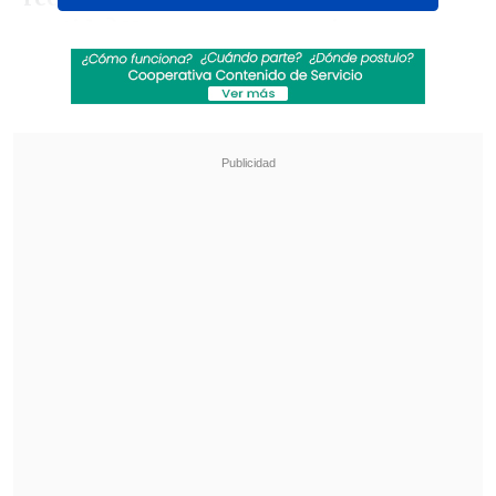
partido? Nos ponemos ya mismo a
pensar en lo que viene"
, le dijo
Macron
al atacante, según consignó
RMC Spor
t.
Revisa también
[VIDEO] Balón enviado fuera de la cancha
provocó un choque de tránsito en Uruguay
No pasó inadvertido: Las deficientes
luminarias en el clásico de Coquimbo ante La
Serena
Ambos se habían visto dos días antes en
el
Palacio del Elíseo, durante la
recepción al plantel de PSG
por su
segunda Champions consecutiva.