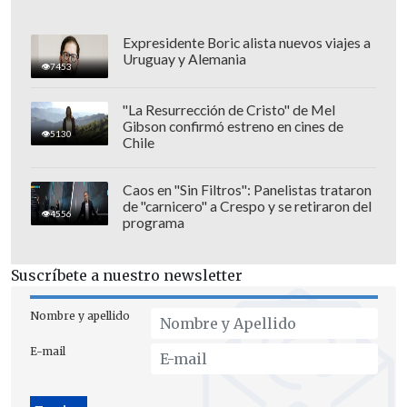
BTS llegue al país en las fechas
acordadas, ya sea en el Estadio Nacional
Expresidente Boric alista nuevos viajes a
Uruguay y Alemania
con garantías técnicas o en otro recinto.
7453
"La Resurrección de Cristo" de Mel
Gibson confirmó estreno en cines de
5130
Chile
Caos en "Sin Filtros": Panelistas trataron
de "carnicero" a Crespo y se retiraron del
4556
programa
Suscríbete a nuestro newsletter
Nombre y apellido
E-mail
"BTS merece llegar a Chile. ARMY Chile