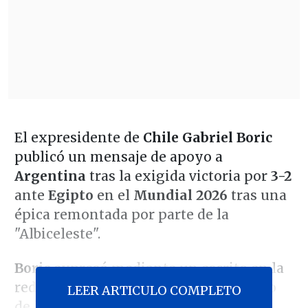
El expresidente de
Chile
Gabriel Boric
publicó un mensaje de apoyo a
Argentina
tras la exigida victoria por
3-2
ante
Egipto
en el
Mundial 2026
tras una
épica remontada por parte de la
"Albiceleste".
Boric
expresó mediante un escrito en la
red social
X
su alegría frente al triunfo
LEER ARTICULO COMPLETO
de los trasandinos que los instaló en