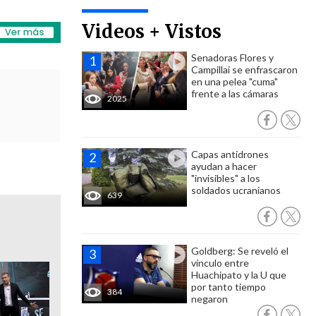
Videos + Vistos
Senadoras Flores y
Campillai se enfrascaron
en una pelea "cuma"
frente a las cámaras
2025
Capas antidrones
ayudan a hacer
"invisibles" a los
soldados ucranianos
639
Goldberg: Se reveló el
vínculo entre
Huachipato y la U que
por tanto tiempo
384
negaron