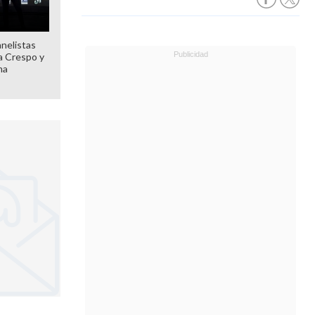
anelistas
 a Crespo y
ma