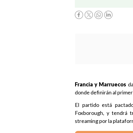
Francia y Marruecos
da
donde definirán al primer
El partido está pactad
Foxborough, y tendrá tr
streaming por la platafo