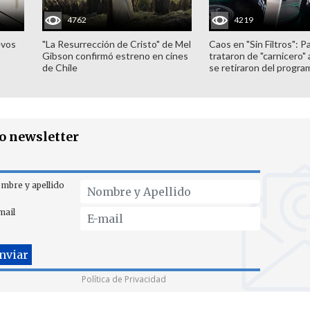
4762
4219
evos
"La Resurrección de Cristo" de Mel
Caos en "Sin Filtros": P
Gibson confirmó estreno en cines
trataron de "carnicero"
de Chile
se retiraron del progra
ro newsletter
mbre y apellido
mail
Política de Privacidad