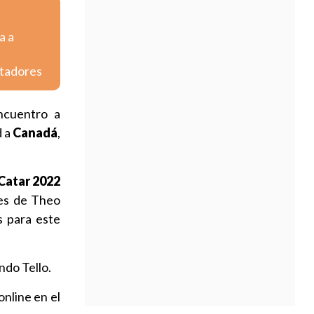
a a
rtadores
encuentro a
d a
Canadá
,
Catar 2022
les de Theo
 para este
ndo Tello.
online en el