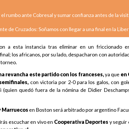
el rumbo ante Cobresal y sumar confianza antes de la visit
nte de Cruzados: Soñamos con llegar a una final en la Libe
ron a esta instancia tras eliminar en un friccionado 
inal; los africanos, por su lado, despacharon con autorida
 torneo.
na revancha este partido con los franceses,
ya que
en 
semifinales,
con victoria por 2-0 para los galos, con go
 (quien quedó fuera de la nómina de Didier Deschamps
y Marruecos
en Boston será arbitrado por argentino Facu
drás escuchar en vivo en
Cooperativa Deportes
y seguir 