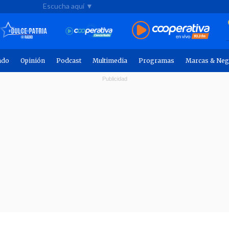
Escucha aquí ▼
ndo
Opinión
Podcast
Multimedia
Programas
Marcas & Neg