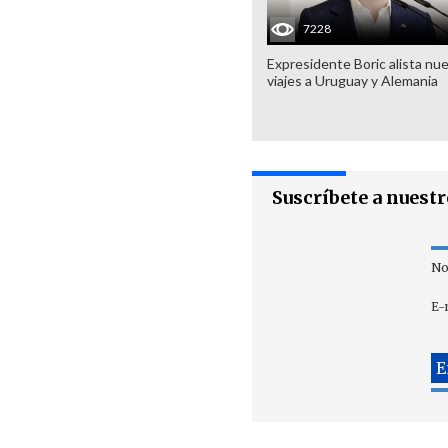
7228
Expresidente Boric alista nu
viajes a Uruguay y Alemania
Suscríbete a nuest
No
E-