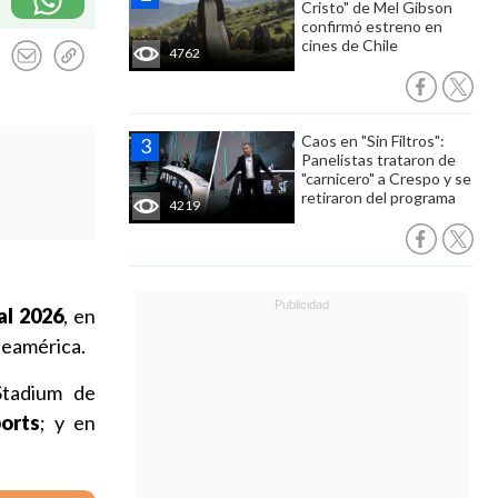
Cristo" de Mel Gibson
confirmó estreno en
cines de Chile
4762
Caos en "Sin Filtros":
Panelistas trataron de
"carnicero" a Crespo y se
retiraron del programa
4219
al 2026
, en
rteamérica.
Stadium de
orts
; y en