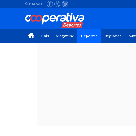
Síguenos:
País
Magazine
Deportes
Regiones
Mu