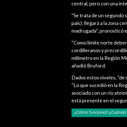
central, pero con una in
"Se trata de un segundo s
país): llegará a la zona ce
madrugada", pronosticó e
"Como límite norte deberí
cordilleranos y precordil
milímetro en la Región Me
añadió Bruford.
Dados estos niveles, "de 
"Lo que sucedió en la Reg
asociado con un río atmos
está presente en el segun