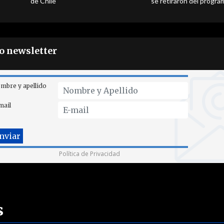
de Chile
se retiraron del progra
ro newsletter
mbre y apellido
mail
Política de Privacidad
s