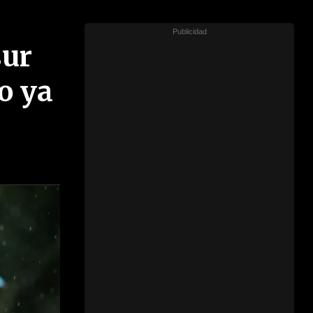
sur
o ya