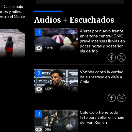
l: Casas bajo
ones y miles
entre el Maule
Audios + Escuchados
Alerta por nuevo frente
en la zona central: DMC
prevé intensas lluvias en
pocas horas y posterior
1870
ola de frío
Vozinha contó la verdad
de su retraso en viaje a
Chile
662
Colo Colo tiene todo
listo para sellar el fichaje
de Iván Román
586