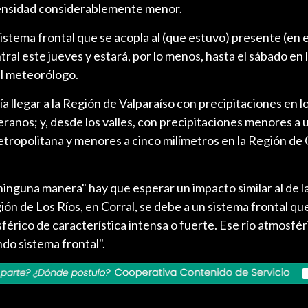
tensidad considerablemente menor.
istema frontal que se acopla al (que estuvo) presente (en e
ntral este jueves y estará, por lo menos, hasta el sábado en 
l meteorólogo.
a llegar a la Región de Valparaíso con precipitaciones en l
leranos; y, desde los valles, con precipitaciones menores a 
tropolitana y menores a cinco milímetros en la Región de 
ninguna manera" hay que esperar un impacto similar al de la
ión de Los Ríos, en Corral, se debe a un sistema frontal qu
férico de característica intensa o fuerte. Ese río atmosfér
do sistema frontal".