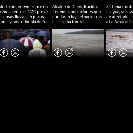
Alerta por nuevo frente en
Alcalde de Constitución:
Sistema fronta
la zona central: DMC prevé
Tenemos poblaciones que
el agua, socav
ntensas lluvias en pocas
quedaron bajo el barro tras
de afectados 
oras y posterior ola de frío
el sistema frontal
a La Araucanía