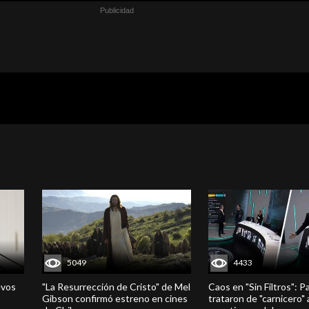
5049
4433
evos
"La Resurrección de Cristo" de Mel
Caos en "Sin Filtros": P
Gibson confirmó estreno en cines
trataron de "carnicero"