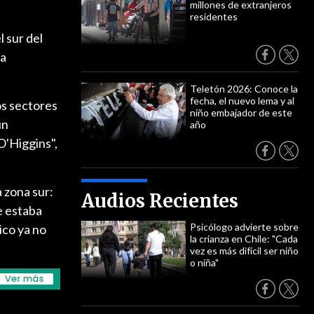
millones de extranjeros
residentes
l sur del
la
Teletón 2026: Conoce la
fecha, el nuevo lema y al
os sectores
niño embajador de este
un
año
O'Higgins",
 zona sur:
Audios Recientes
e estaba
Psicólogo advierte sobre
ico ya no
la crianza en Chile: "Cada
vez es más difícil ser niño
o niña"