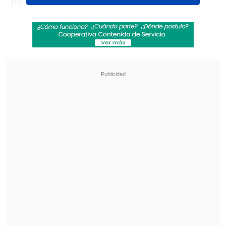
Bosnia-Herzegovina.
A través de una declaración pública,
el
timonel del fútbol mundial abordó los
cuestionamientos sobre una presunta
intervención política y confirmó que
sostuvo una conversación telefónica con
el mandatario estadounidense, Donald
Trump
, en la previa de la resolución.
Revisa también
Elche tuvo a Cepeda como titular en goleada a
Toulouse que cerró su pretemporada
Falleció Jorge Messi, padre de Lionel Messi