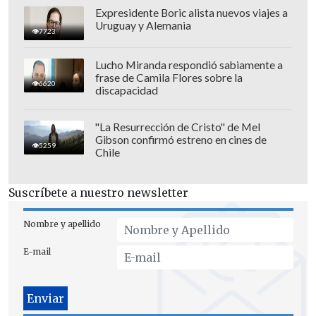
Expresidente Boric alista nuevos viajes a
independientes de la FIFA
y que el caso
Uruguay y Alemania
7723
sería decidido a su debido tiempo por los
órganos competentes".
Lucho Miranda respondió sabiamente a
frase de Camila Flores sobre la
6620
discapacidad
"La Resurrección de Cristo" de Mel
Gibson confirmó estreno en cines de
5259
Chile
Suscríbete a nuestro newsletter
Nombre y apellido
E-mail
Ante las críticas por el "perdonazo" al