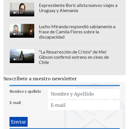
Expresidente Boric alista nuevos viajes a
Uruguay y Alemania
7593
Lucho Miranda respondió sabiamente a
frase de Camila Flores sobre la
5724
discapacidad
"La Resurrección de Cristo" de Mel
Gibson confirmó estreno en cines de
El dirigente también apuntó que la
5197
Chile
decisión nació desde el propio camarín:
"Algunas personas pueden temer que
Suscríbete a nuestro newsletter
esto afecte a los jugadores, pero fueron
los jugadores quienes más lo querían",
Nombre y apellido
agregó, según consignó el citado medio.
E-mail
Daehli recalcó que el movimiento se
concretó con rapidez para evitar una