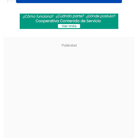
molestias en las inmediaciones del
recinto, ubicado en Fort
Lauderdale,
Florida, debido al tránsito de
una avenida cercana y a trabajos de
construcción en el sector.
Revisa también
Chile sufrió amarga caída ante Tailandia en el
Mundial de Vóleibol Femenino sub 17
[VIDEO] La UC tomó ventaja ante Cobresal
gracias a un autogol de Guillermo Pacheco
La molestia derivó en un reclamo formal
ante
FIFA
y la delegación dejó el Dalmar