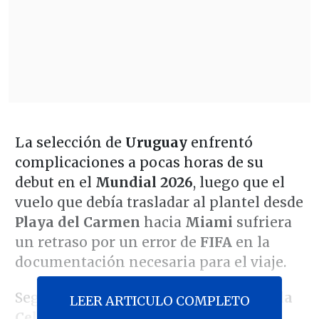
La selección de
Uruguay
enfrentó
complicaciones a pocas horas de su
debut en el
Mundial 2026
, luego que el
vuelo que debía trasladar al plantel desde
Playa del Carmen
hacia
Miami
sufriera
un retraso por un error de
FIFA
en la
documentación necesaria para el viaje.
Según informó
Ovación
,
el chárter de la
LEER ARTICULO COMPLETO
Celeste quedó demorado entre tres y