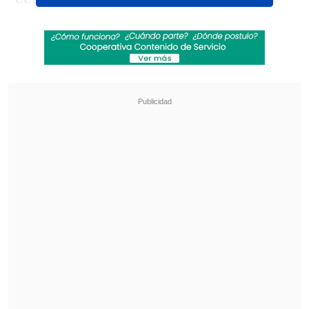
cuatro horas debido a que el organismo
debía gestionar un permiso para que la
aeronave pudiera volar desde México a
Estados Unidos,
trámite que no estaba
listo al momento de revisar el papeleo.
Revisa también
Gago otra vez esquivó la crisis de Azul Azul:
"Yo tengo que hablar de lo deportivo"
Gago: El objetivo es llegar a la última fecha del
torneo con posibilidades
La situación generó incertidumbre en la
delegación uruguaya, ya que el plantel