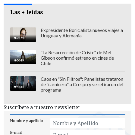
Las + leídas
Expresidente Boric alista nuevos viajes a
Uruguay y Alemania
7373
"La Resurrección de Cristo" de Mel
Gibson confirmó estreno en cines de
5049
Chile
Caos en "Sin Filtros": Panelistas trataron
de "carnicero" a Crespo y se retiraron del
4433
programa
"La verdad es que es para que escuche el
Gobierno. Nosotros ya tenemos
Suscríbete a nuestro newsletter
bastantes antecedentes para saber que
esta
reforma requiere ajustes y es el
Nombre y apellido
Gobierno el que tiene que entender que
E-mail