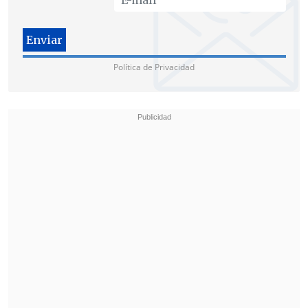
aquello es necesari
o", planteó.
Por su parte, el senador Javier Macaya
(UDI) reconoció que en
el proyecto
Política de Privacidad
"existen riesgos
porque ningún cambio
de esta magnitud viene con garantías
absolutas", sin embargo, "
el mayor
riesgo hoy es seguir haciendo lo
mismo"
.
"Por eso
veo una posibilidad real de
éxito
y también creo que en el Senado
existen los votos para
avanzar en no
solamente en la idea de legislar
, sino
que también esperamos que la oposición
pueda presentar indicaciones,
sugerencias para mejorar el proyecto