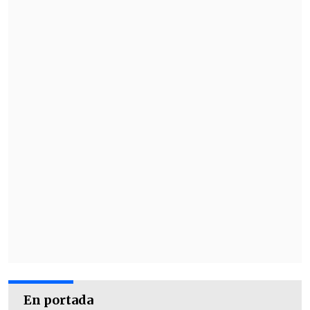
durante su tramitación", afirmó.
Durante esta semana, se espera que la
presencia de la
Central Unitaria de
Trabajadores (CUT)
y de los
exministros de Hacienda, Ignacio
Briones y Andrés Velasco
, para
continuar con la discusión.
En portada