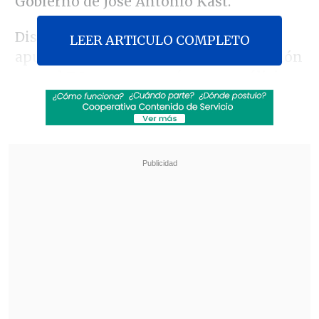
Gobierno de José Antonio Kast.
Distintos actores de la oposición han
LEER ARTICULO COMPLETO
apuntado que una eventual presentación
ante el TC se enmarcará en
un análisis
más amplio respecto del diseño de la
iniciativa,
sus alcances y los eventuales
reparos de constitucionalidad
que
podría generar.
Revisa también
Detienen a padrastro y profesor jefe de
adolescente por presunta violación
Presidente Kast condicionó presencia de las
FF.AA. en barrios críticos a la aprobación de las
RUF