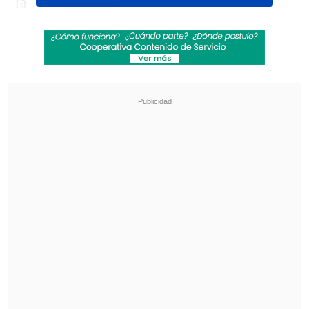
la "albiceleste".