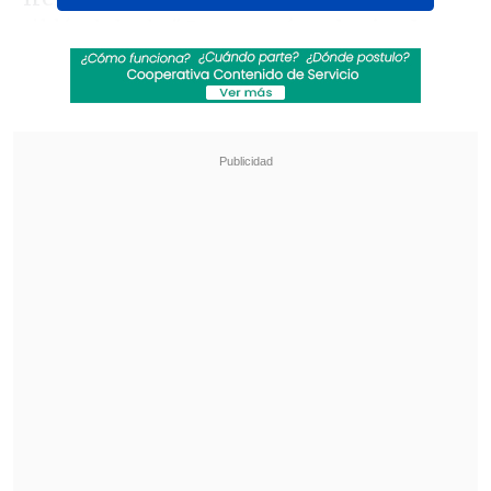
tildándolo de "
Camerunés colonizado
,
fingiendo ser francés, resentido, rico
nuevo, prepotente y feo".
Revisa también
La UC quiere retomar el rumbo ante Cobresal
y sumar confianza antes de la visita a
Estudiantes
Matías Claro, presidente de Cruzados:
Soñamos con llegar a una final en la
Libertadores
No contenta con eso, siguió en su
cruzada en contra del delantero,
afirmando que Mbappé
"no aprendió ni