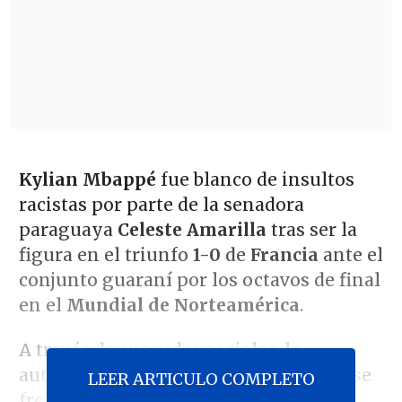
Kylian Mbappé
fue blanco de insultos
racistas por parte de la senadora
paraguaya
Celeste Amarilla
tras ser la
figura en el triunfo
1-0
de
Francia
ante el
conjunto guaraní por los octavos de final
en el
Mundial de Norteamérica
.
A través de sus redes sociales, la
autoridad le lanzó insultos de toda clase
LEER ARTICULO COMPLETO
frente a su actitud en el encuentro,