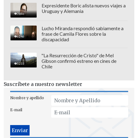
sienta un precedente en el torneo en
Expresidente Boric alista nuevos viajes a
Uruguay y Alemania
curso, donde situaciones similares
7686
requerirán a partir de ahora un trato
Lucho Miranda respondió sabiamente a
idéntico, en detrimento de la
frase de Camila Flores sobre la
6246
discapacidad
competición", sentenció.
"La Resurrección de Cristo" de Mel
Gibson confirmó estreno en cines de
5233
Chile
Suscríbete a nuestro newsletter
Nombre y apellido
E-mail