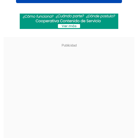
En un duro comunicado después de la
resolución de permitir jugar al
norteamericano contra
Bélgica
este
lunes en los octavos de final del
Mundial
2026
en Seattle, el ente rector del
balompié europeo señaló que "el fútbol,
como cualquier otro deporte, se basa en
reglas que son el pilar de una
competición justa, honesta y
transparente".
Revisa también
¿Qué partido será transmitido por TV abierta
en la fecha 18 de la Liga de Primera?
Coquimbo Unido quiere estirar su hegemonía