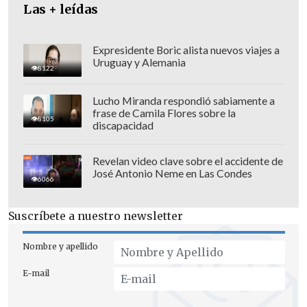
Las + leídas
Expresidente Boric alista nuevos viajes a
Uruguay y Alemania
8122
Lucho Miranda respondió sabiamente a
frase de Camila Flores sobre la
8105
discapacidad
Revelan video clave sobre el accidente de
José Antonio Neme en Las Condes
6066
"Trabajamos para esto. Hicimos una gran
pretemporada y eso se vio reflejado hoy.
Suscríbete a nuestro newsletter
Ganar es una buena motivación para el
Nombre y apellido
año, en especial para el Mundial de
Tailandia", dijo Tamara Leonelli.
E-mail
Las medallas de plata, en tanto, fueron