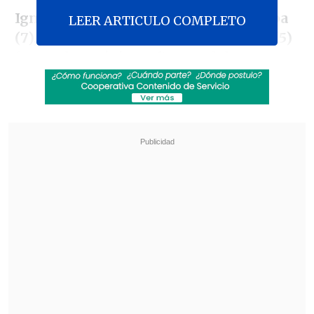
Ignacio Torres (clase 6), José Luis Cerpa
LEER ARTICULO COMPLETO
(7), Luis Flores (2) y Tamara Leonelli (5)
fueron las máximas figuras del
seleccionado chileno tras consagrarse
campeones en sus respectivas clases.
Revisa también
Audax Italiano quiere tomar otro respiro ante
un Ñublense que busca entrar en zona de
copas
La programación de la ida de octavos de la
Copa Sudamericana
Tanto Torres como Flores y Leonelli se
consagraron, además, bicampeones del