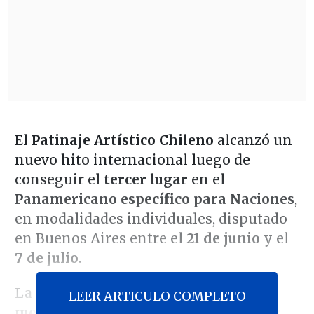
El
Patinaje Artístico Chileno
alcanzó un
nuevo hito internacional luego de
conseguir el
tercer lugar
en el
Panamericano específico para Naciones
,
en modalidades individuales, disputado
en Buenos Aires entre el
21 de junio
y el
7 de julio
.
La delegación nacional totalizó
14
LEER ARTICULO COMPLETO
medallas
, con
cinco oros, tres platas y