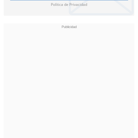
Política de Privacidad
Isidora Ruz fue una de las ganadoras de
bronce.
El certamen panamericano, que cerró
este martes, también entregó plazas
clasificatorias para los próximos
Juegos
Panamericanos de Lima 2027
.