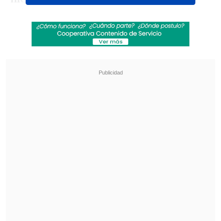
seis bronces
, registro que le permitió
ubicarse en el podio general detrás de
Argentina
, que lideró con 35 preseas (14-
12-9), y
Brasil
, que fue segundo con 26
(9-9-8).
Revisa también
[VIDEO] Balón enviado fuera de la cancha
provocó un choque de tránsito en Uruguay
No pasó inadvertido: Las deficientes
luminarias en el clásico de Coquimbo ante La
Serena
Los campeones panamericanos chilenos
fueron
Martina Toro
, en Inline Espoir;