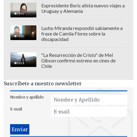
Expresidente Boric alista nuevos viajes a
Uruguay y Alemania
7993
Lucho Miranda respondió sabiamente a
frase de Camila Flores sobre la
7550
discapacidad
"La Resurrección de Cristo" de Mel
Gibson confirmó estreno en cines de
Los bronces quedaron en manos de
5414
Chile
Victoria Morales
, en Junior Solo Dance;
Amalia Guerra
, en Mini Inline;
Nicole
Suscríbete a nuestro newsletter
Carvajal
, en Inline Espoir;
Isidora Ruz
,
en Mini Freeskating;
Agustina Méndez
,
Nombre y apellido
en Espoir Freeskating; y
Diego Romero
,
E-mail
en Cadet Freeskating.