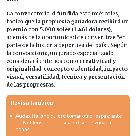
La convocatoria, difundida este miércoles,
indicó que
la propuesta ganadora recibirá un
premio con 5.000 soles (1.461 dólares)
,
además de la oportunidad de convertirse "en
parte de la historia deportiva del país". Según
la convocatoria, un jurado especializado
considerará criterios como
creatividad y
originalidad
,
concepto e identidad
,
impacto
visual
,
versatilidad
,
técnica y presentación
de las propuestas
.
Revisa también
Audax Italiano quiere tomar otro respiro ante
un Ñublense que busca entrar en zona de
copas