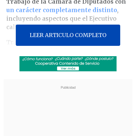
Trabajo de la Cámara de Diputados con
un carácter completamente distinto
,
incluyendo aspectos que el Ejecutivo
califica como
inconstitucionales
.
LEER ARTICULO COMPLETO
Tras ser aprobada en general y en
particular en dicha instancia, la
iniciativa pasará a la Comisión de
Hacienda el lunes con una serie de
cambios que complican su viabilidad, por
ejemplo, en cuanto a las
exenciones
tributarias
.
Revisa también
Congreso prepara debate sobre Presupuesto
2027 tras aprobar megarreforma