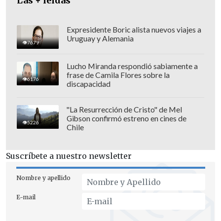
Las + leídas
Expresidente Boric alista nuevos viajes a
Uruguay y Alemania
7679
Lucho Miranda respondió sabiamente a
frase de Camila Flores sobre la
6176
discapacidad
"La Resurrección de Cristo" de Mel
Gibson confirmó estreno en cines de
En la víspera,
Boric hizo uso de su
5226
Chile
facultad presidencial para convocar a la
Cámara de Diputados a votar la
Suscríbete a nuestro newsletter
iniciativa
, con críticas hacia la
"ultra
derecha"
por intentar obstaculizar su
Nombre y apellido
tramitación.
E-mail
"He decidido hacer uso de la facultad