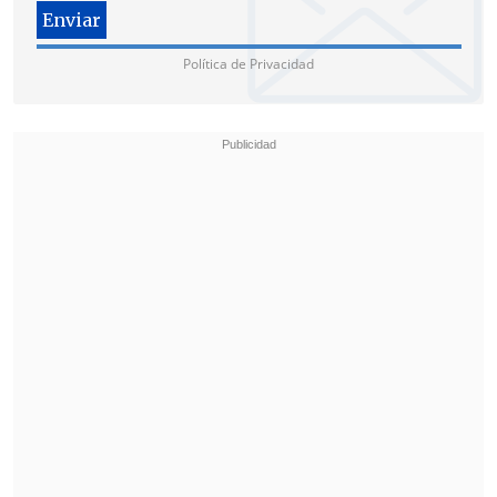
presidencial establecida en el art. 32 n°2
de la Constitución de citar a sesión
Política de Privacidad
extraordinaria del Congreso a la
brevedad para
resolver este tema que es
prioritario para las familias chilenas y
lleva más de dos años de debate en el
Parlamento
", escribió el Mandatario en
X.