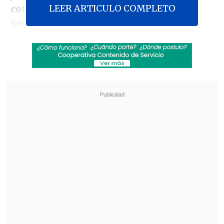
LEER ARTICULO COMPLETO
cotización
y la
creación de un Seguro
Social.
El texto legislativo, que
ha sufrido
modificaciones sustantivas
desde que
fue presentado por el Ejecutivo en
noviembre de 2022
, fue
aprobado por el
Senado el lunes
y pasó a su tercer
trámite constitucional.
Revisa también
Hogar de Cristo busca emprendedores para
mejorar la vida de adultos mayores
Comenzó pago de compensaciones de
Farmacias Ahumadas por colusión de
medicamentos