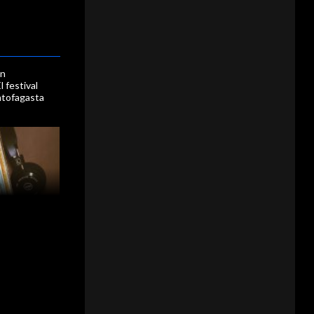
en
l festival
ntofagasta