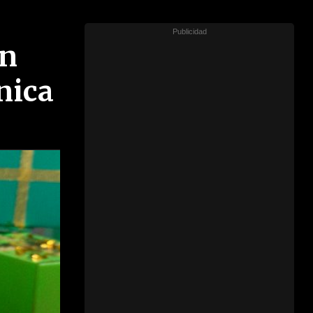
ón
nica