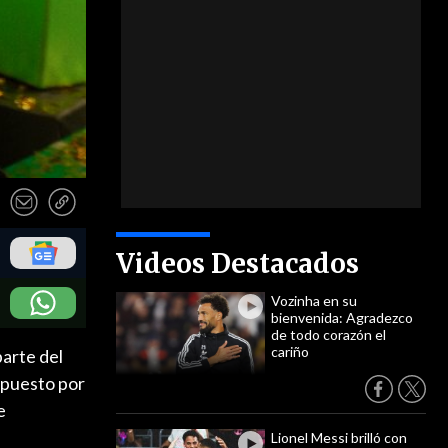
Videos Destacados
Vozinha en su
bienvenida: Agradezco
de todo corazón el
cariño
arte del
mpuesto por
e
Lionel Messi brilló con