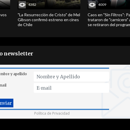
4382
4009
evos
"La Resurrección de Cristo" de Mel
Caos en "Sin Filtros": P
Gibson confirmó estreno en cines
trataron de "carnicero"
de Chile
se retiraron del progra
ro newsletter
mbre y apellido
mail
Política de Privacidad