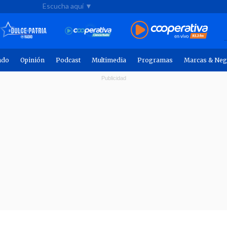
Escucha aquí ▼
ndo
Opinión
Podcast
Multimedia
Programas
Marcas & Neg