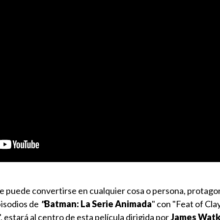
e puede convertirse en cualquier cosa o persona, protag
pisodios de
"
Batman: La Serie Animada
" con
"Feat of Clay
 estará al centro de esta película dirigida por
James Watk