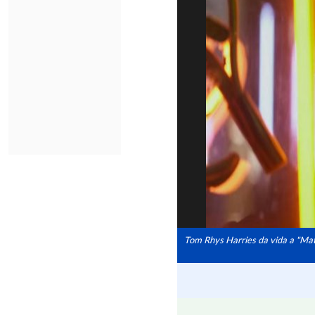
Tom Rhys Harries da vida a "Mat