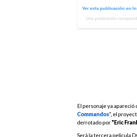
Ver esta publicación en I
Una publicación comparti
El personaje ya apareció 
Commandos
", el proye
derrotado por
"Eric Fra
Será la tercera película 