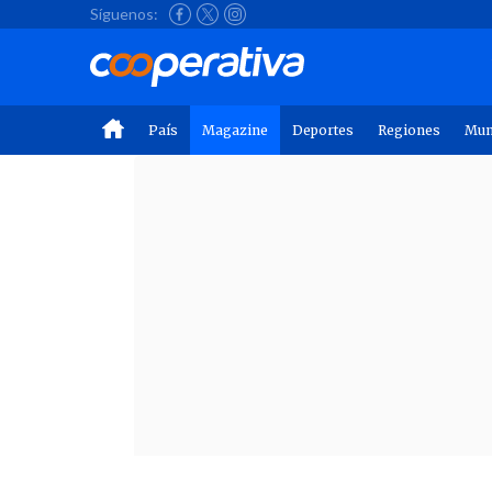
Síguenos:
País
Magazine
Deportes
Regiones
Mu