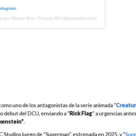
nstagram
da por Warner Bros. Pictures MX (@warnerbrosmx)
como uno de los antagonistas de la serie animada "
Creatu
cto debut del DCU, enviando a "
Rick Flag
" a urgencias antes
nkenstein"
.
DC Studios luego de "Superman", estrenada en 2025, y "
Supe