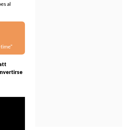
es al
etime"
att
onvertirse