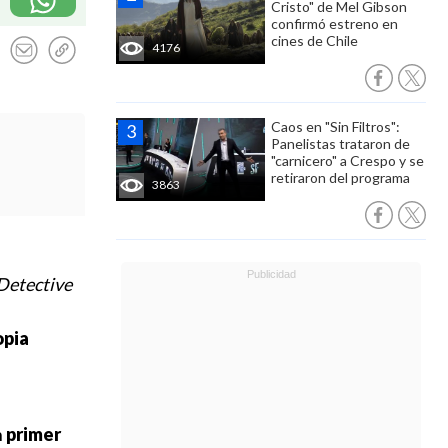
Cristo" de Mel Gibson
confirmó estreno en
cines de Chile
4176
Caos en "Sin Filtros":
Panelistas trataron de
"carnicero" a Crespo y se
retiraron del programa
3863
Detective
opia
n
primer