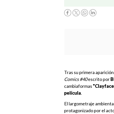
Tras su primera aparición
Comics #40
escrito por
B
cambiaformas
"Clayface
película
.
El largometraje ambientad
protagonizado por el act