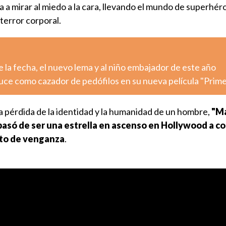
a a mirar al miedo a la cara, llevando el mundo de superhéro
terror corporal.
la fecha, el nuevo lema y al niño embajador de este año
luce como cazador de pedófilos en su nueva película "Prim
la pérdida de la identidad y la humanidad de un hombre,
"M
pasó de ser una estrella en ascenso en Hollywood a c
to de venganza
.