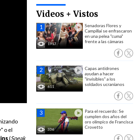
Videos + Vistos
Senadoras Flores y
Campillai se enfrascaron
en una pelea "cuma"
frente a las cámaras
1917
Capas antidrones
ayudan a hacer
"invisibles" a los
soldados ucranianos
611
Para el recuerdo: Se
cumplen dos años del
onizando
oro olímpico de Francisca
Crovetto
" o el
336
ins
(
Speak