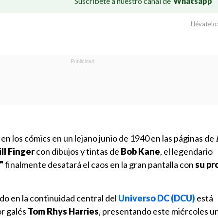
Suscríbete a nuestro canal de
Whatsapp
Llévatelo:
 en los cómics en un lejano junio de 1940 en las páginas de
ill Finger
con dibujos y tintas de
Bob Kane
, el legendario
"
finalmente desatará el caos en la gran pantalla con
su pr
o en la continuidad central del
Universo DC (DCU)
está
or galés
Tom Rhys Harries
, presentando este miércoles u