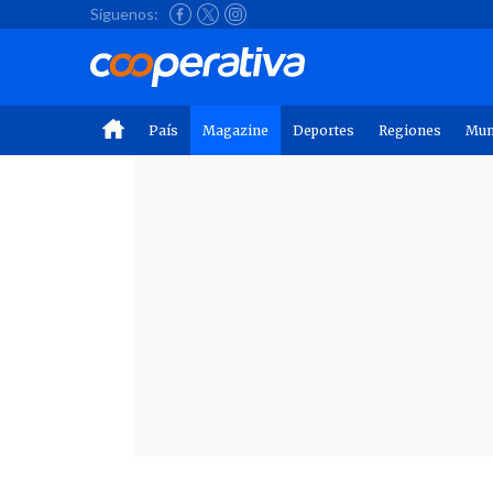
Síguenos:
País
Magazine
Deportes
Regiones
Mu