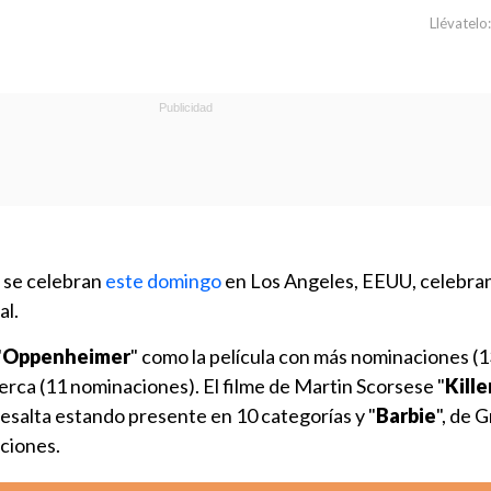
Llévatelo:
se celebran
este domingo
en Los Angeles, EEUU, celebra
al.
"
Oppenheimer
" como la película con más nominaciones (13
cerca (11 nominaciones). El filme de Martin Scorsese "
Kille
resalta estando presente en 10 categorías y "
Barbie
", de 
ciones.