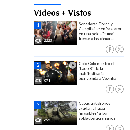
Videos + Vistos
Senadoras Flores y
Campillai se enfrascaron
en una pelea "cuma"
frente a las cámaras
2225
Colo Colo mostró el
"Lado B" de la
multitudinaria
bienvenida a Vozinha
871
Capas antidrones
ayudan a hacer
"invisibles" a los
soldados ucranianos
693