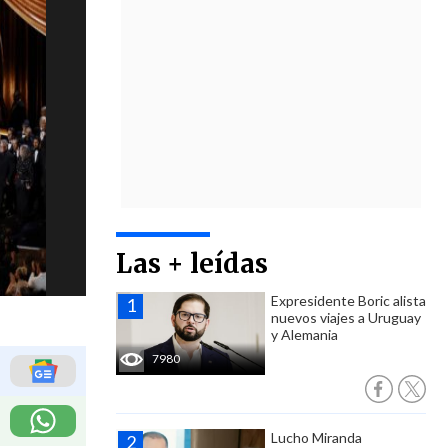
Las + leídas
Expresidente Boric alista
nuevos viajes a Uruguay
y Alemania
7980
Lucho Miranda