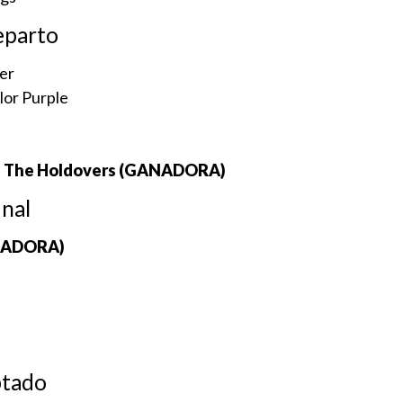
eparto
er
lor Purple
 – The Holdovers (GANADORA)
nal
ANADORA)
ptado