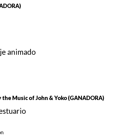
ANADORA)
je animado
 by the Music of John & Yoko (GANADORA)
estuario
on