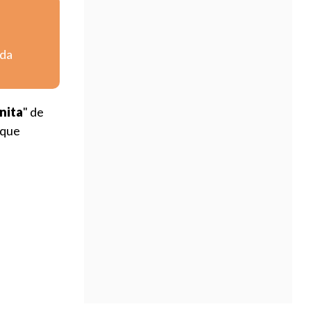
nda
nita
" de
 que