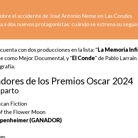
sobre el accidente de José Antonio Neme en Las Condes
a a dos nuevos protagonistas: cuándo se estrena su segu
 cuenta con dos producciones en la lista: "
La Memoria Infi
te como Mejor Documental, y "
El Conde
" de Pablo Larraín
rafía.
nadores de los Premios Oscar 2024
eparto
ican Fiction
 of the Flower Moon
Oppenheimer (GANADOR)
ngs