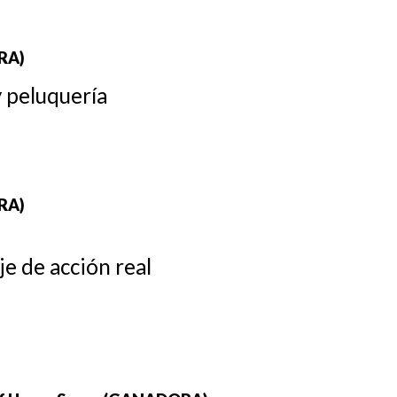
RA)
y peluquería
RA)
e de acción real