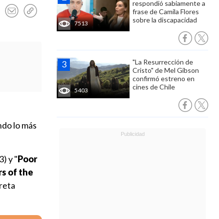
respondió sabiamente a
frase de Camila Flores
sobre la discapacidad
7513
"La Resurrección de
Cristo" de Mel Gibson
confirmó estreno en
cines de Chile
5403
ndo lo más
) y "
Poor
rs of the
Greta