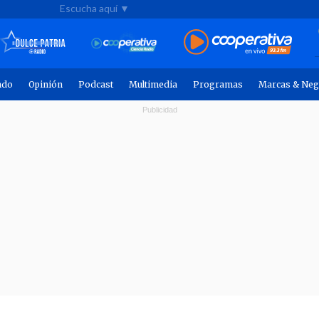
Escucha aquí ▼
ndo
Opinión
Podcast
Multimedia
Programas
Marcas & Neg