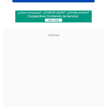
2"
con una recaudación de poco más de
55 millones.
Revisa también
José Antonio Neme protagonizó colisión en
Las Condes
Remezón en "Hay que decirlo": Gissella
Gallardo y Manu González fueron
desvinculados
En Estados Unidos ambas películas
debutaron el pasado 22 de noviembre. Sin
embargo, "Gladiador 2" ya llevaba una
semana en cines de todo el mundo -
donde ha recaudado 165 millones de