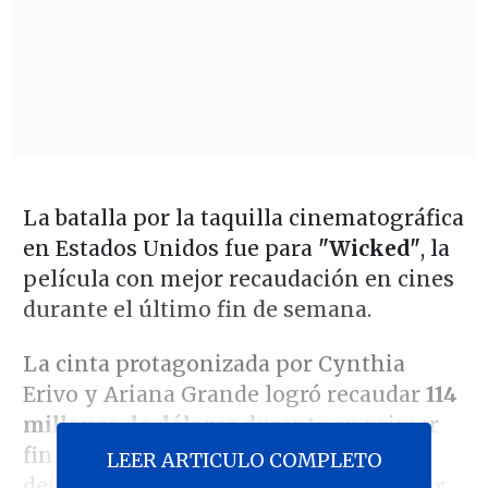
La batalla por la taquilla cinematográfica
en Estados Unidos fue para
"Wicked"
, la
película con mejor recaudación en cines
durante el último fin de semana.
La cinta protagonizada por Cynthia
Erivo y Ariana Grande logró recaudar
114
millones de dólares
durante su primer
fin de semana en la cartelera local,
LEER ARTICULO COMPLETO
dejando en
segundo lugar
a
"Gladiador