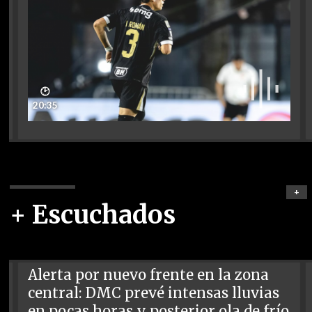
🕑
20:35
+
+ Escuchados
Alerta por nuevo frente en la zona
central: DMC prevé intensas lluvias
en pocas horas y posterior ola de frío