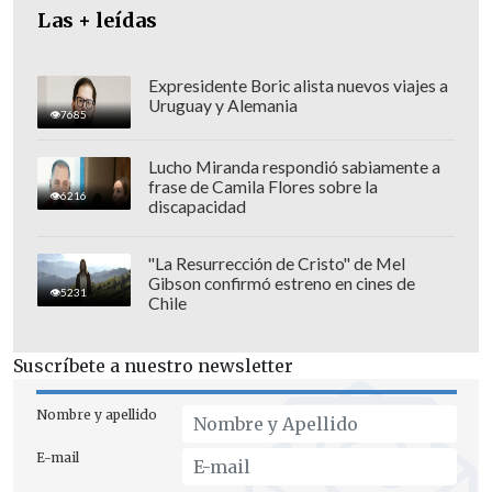
Tomlinson no es novedad
para sus
Las + leídas
seguidores, ya que ha mostrado en varias
ocasiones ser un gran aficionado por el
Expresidente Boric alista nuevos viajes a
fútbol. De hecho, el intérprete de
Uruguay y Alemania
7685
"Imposter" ha participado en varios
eventos benéficos del Doncaster Rovers
Lucho Miranda respondió sabiamente a
frase de Camila Flores sobre la
FC, equipo de su ciudad natal que
6216
discapacidad
compite en la League Two.
"La Resurrección de Cristo" de Mel
Asimismo,
se hizo viral en 2024 por
Gibson confirmó estreno en cines de
5231
llevar un televisor al Festival
Chile
Glastonbury
, con el fin de
ver jugar a su
país en la Eurocopa
.
Suscríbete a nuestro newsletter
Nombre y apellido
E-mail