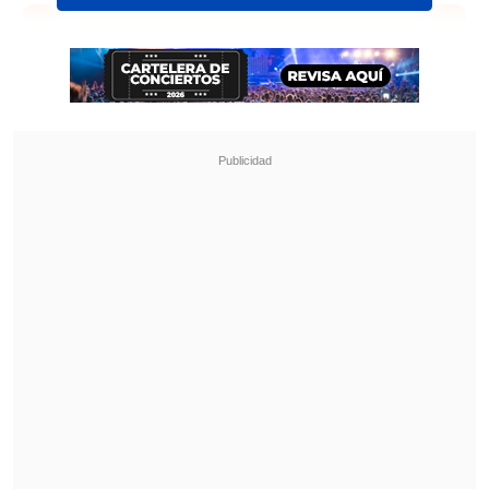
Revisa también
José Antonio Neme protagonizó colisión en
Las Condes
Remezón en "Hay que decirlo": Gissella
Gallardo y Manu González fueron
desvinculados
A través de redes sociales, asistentes al
show mostraron al ex One Direction
luciendo una camiseta de su país natal,
además de
celebrar los goles de la
selección inglesa.
El partido de octavos de final terminó
con una ajustada victoria de Inglaterra