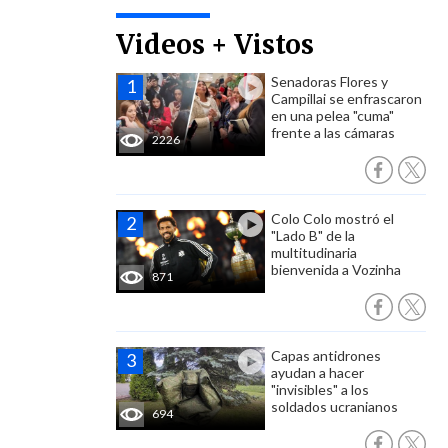
Videos + Vistos
Senadoras Flores y
Campillai se enfrascaron
en una pelea "cuma"
frente a las cámaras
2226
Colo Colo mostró el
"Lado B" de la
multitudinaria
bienvenida a Vozinha
871
Capas antidrones
ayudan a hacer
"invisibles" a los
soldados ucranianos
694