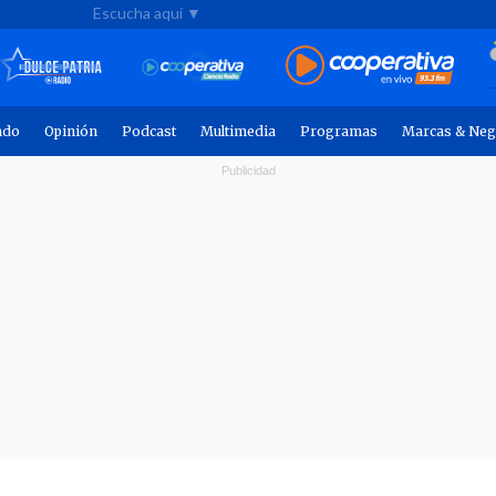
Escucha aquí ▼
ndo
Opinión
Podcast
Multimedia
Programas
Marcas & Neg