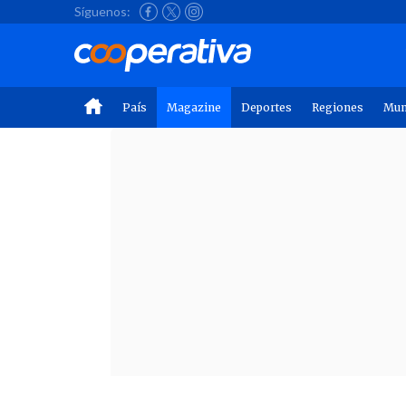
Síguenos:
País
Magazine
Deportes
Regiones
Mu