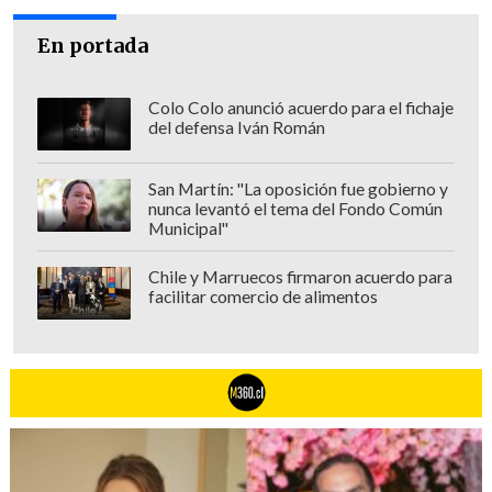
conmemorativa que el estadio había
colocado en su fachada para celebrar el
En portada
récord de 12 noches
.
Colo Colo anunció acuerdo para el fichaje
Tras su paso por Londres, Styles
del defensa Iván Román
continuará su gira mundial "Together,
Together" en Brasil, México y Estados
San Martín: "La oposición fue gobierno y
nunca levantó el tema del Fondo Común
Unidos, antes de finalizar en Australia en
Municipal"
diciembre.
Chile y Marruecos firmaron acuerdo para
El artista publicó el pasado 6 de marzo su
facilitar comercio de alimentos
cuarto álbum de estudio, "Kiss All The
Time. Disco, Occasionally", luego de más
de tres años de pausa musical.