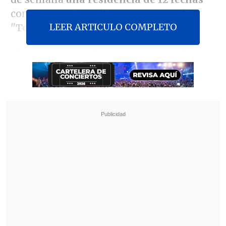
como parte de su última gira mundial
LEER ARTICULO COMPLETO
"Together, Together"
.
El exintegrante de One Direction, de 32
años, se convirtió así en
el artista que
más conciertos ha realizado en el
emblemático estadio en una misma
gira
, superando el récord de 10 fechas
que la banda Coldplay logró el verano
pasado, y las ocho noches que Taylor
Swift completó en solitario con su "The
Eras Tour" en 2024.
Revisa también
"Heated Rivalry" suma a dos nuevos