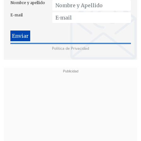
Nombre y apellido
E-mail
Durante el show del sábado, Styles se
dirigió a los 80.000 espectadores y
dedicó
Política de Privacidad
un momento especial a sus cuatro
excompañeros de One Direction
.