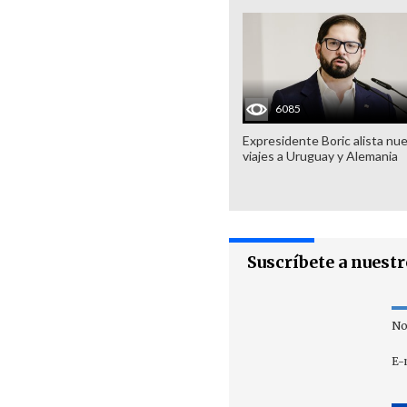
6085
Expresidente Boric alista nu
viajes a Uruguay y Alemania
Suscríbete a nuest
No
E-