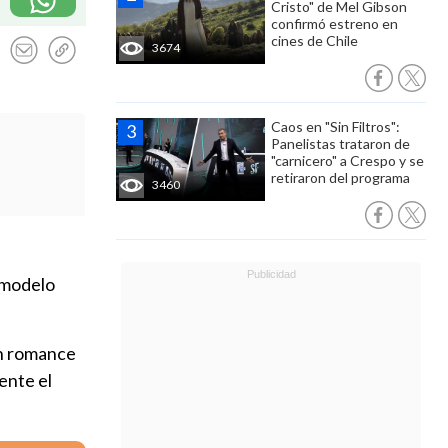
Cristo" de Mel Gibson
confirmó estreno en
cines de Chile
3674
Caos en "Sin Filtros":
Panelistas trataron de
"carnicero" a Crespo y se
retiraron del programa
3460
a modelo
n romance
ente el