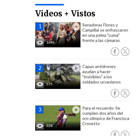
Videos + Vistos
Senadoras Flores y
Campillai se enfrascaron
en una pelea "cuma"
frente a las cámaras
1695
Capas antidrones
ayudan a hacer
"invisibles" a los
soldados ucranianos
575
Para el recuerdo: Se
cumplen dos años del
oro olímpico de Francisca
Crovetto
328