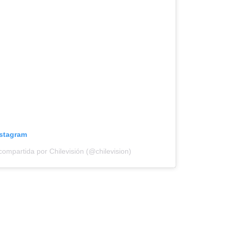
nstagram
compartida por Chilevisión (@chilevision)