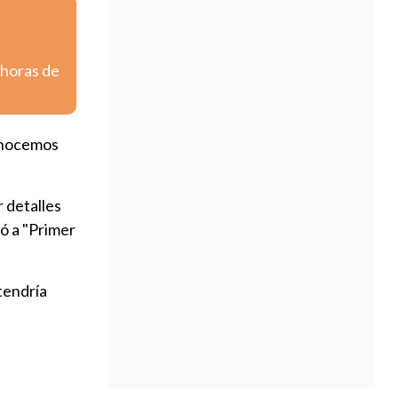
 horas de
conocemos
r detalles
gó a "Primer
tendría