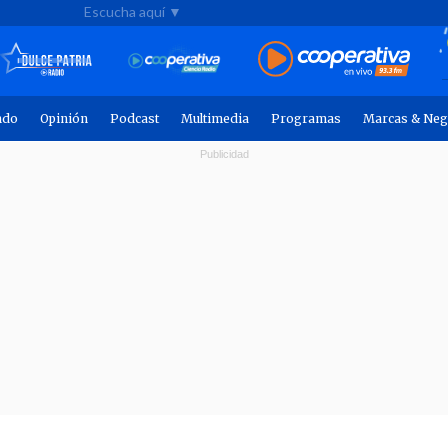
Escucha aquí ▼
ndo
Opinión
Podcast
Multimedia
Programas
Marcas & Neg