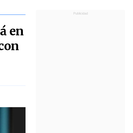
á en
 con