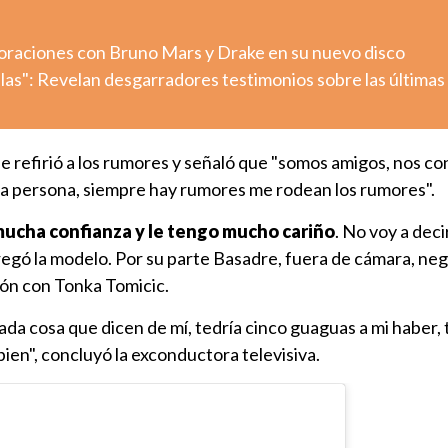
aboraciones con Bruno Mars y Drake en su nuevo disco
llas": Revelan desgarradores testimonios sobre las últimas
se refirió a los rumores y señaló que "somos amigos, nos 
a persona, siempre hay rumores me rodean los rumores".
mucha confianza y le tengo mucho cariño
. No voy a deci
agregó la modelo. Por su parte Basadre, fuera de cámara, ne
ión con Tonka Tomicic.
da cosa que dicen de mí, tedría cinco guaguas a mi haber, 
 bien", concluyó la exconductora televisiva.