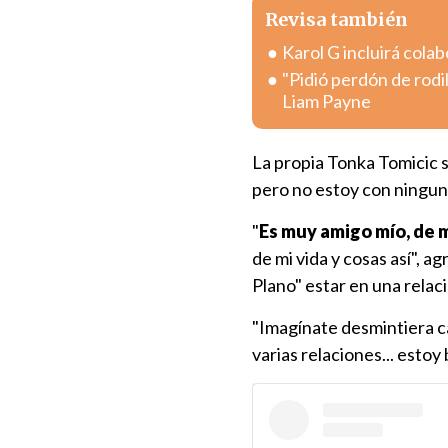
Revisa también
Karol G incluirá col
"Pidió perdón de rodi
Liam Payne
La propia Tonka Tomicic 
pero no estoy con ningun
"
Es muy amigo mío, de 
de mi vida y cosas así", 
Plano" estar en una relac
"Imagínate desmintiera ca
varias relaciones... estoy