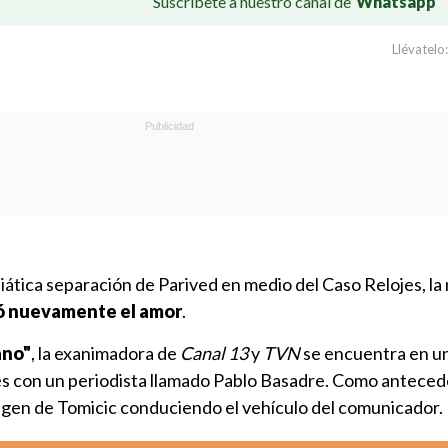
Suscríbete a nuestro canal de
Whatsapp
Llévatelo:
iática separación de Parived en medio del Caso Relojes, l
ó nuevamente el amor
.
ano"
, la exanimadora de
Canal 13
y
TVN
se encuentra en u
s con un periodista llamado Pablo Basadre. Como anteced
gen de Tomicic conduciendo el vehículo del comunicador.