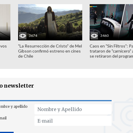
3674
3460
evos
"La Resurrección de Cristo" de Mel
Caos en "Sin Filtros": P
Gibson confirmó estreno en cines
trataron de "carnicero"
de Chile
se retiraron del progra
ro newsletter
mbre y apellido
mail