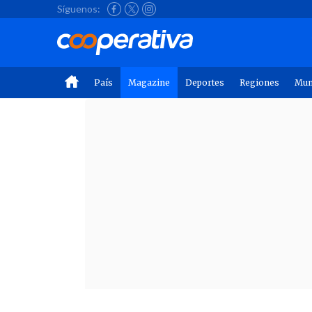
Síguenos:
País
Magazine
Deportes
Regiones
Mu