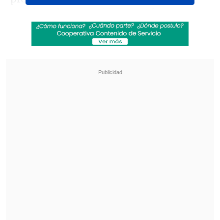
creadora de contenido
apuntó
directamente contra la periodista
Katherine Echaiz
-esposa del senador
UDI Javier Macaya y dueña de medios
como
Revista Velvet
y
El Dínamo
-
destapando supuestos vínculos entre
ella y el deportista en una grave trama
de hostigamiento.
Revisa también
Amparo Noguera demandó a banco tras sufrir
millonaria estafa
Aclamada película italiana "Diamanti" llegó a
los cines chilenos