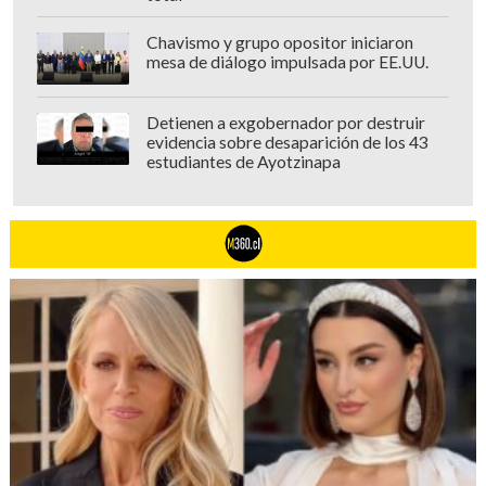
pública
a nivel social y mediático.
Chavismo y grupo opositor iniciaron
mesa de diálogo impulsada por EE.UU.
"Su idea, lo que ellos querían armar con
esto, era dejarme a mí como la 'Bebé
Detienen a exgobernador por destruir
Reno' chilena, como una loca acosadora,
evidencia sobre desaparición de los 43
cuando la realidad es que ellos cruzaron
estudiantes de Ayotzinapa
todos los límites al involucrar incluso a
mi hija", advirtió tajante.