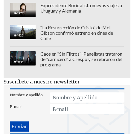
Expresidente Boric alista nuevos viajes a
Uruguay y Alemania
6977
"La Resurrección de Cristo" de Mel
Gibson confirmó estreno en cines de
4422
Chile
Caos en "Sin Filtros": Panelistas trataron
de "carnicero" a Crespo y se retiraron del
Sin embargo, la mentira no tardó en caer:
4044
programa
el legislador estaba comprometido con
Echaiz, con quien finalmente contrajo
Suscríbete a nuestro newsletter
matrimonio en diciembre de 2025 y, al
mes siguiente,
Castillo sorprendió a la
Nombre y apellido
comunicadora afuera de su hogar
, luego
E-mail
de que esta se hiciera pasar por una
periodista de Velvet.