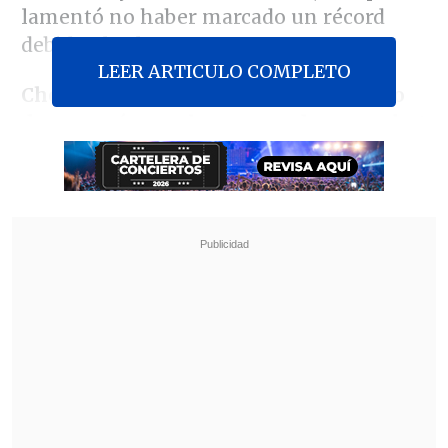
lamentó no haber marcado un récord
debido al calor.
LEER ARTICULO COMPLETO
Chestnut, de 42 años, revalidó el título
de campeón en el concurso de comer hot
dogs
de la cadena de comida rápida
Nathan's Famous en
Coney Island
, la
playa de Nueva York,
donde triunfó ya 18
veces de las 21 que se ha presentado
,
pero se quedó lejos de su récord de 76
unidades que logró en 2021, según
medios locales.
Revisa también
"Heated Rivalry" suma a dos nuevos
protagonistas: cuándo se estrena su segunda