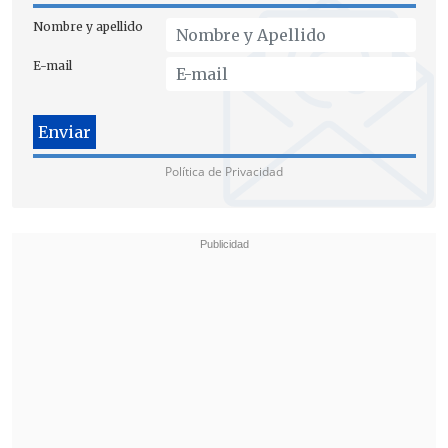
Nombre y apellido
E-mail
Política de Privacidad
La campeona femenina fue Miki Sudo,
de 40 años, que engulló 38 hot dogs
y
tampoco superó su hito, de 51 unidades.