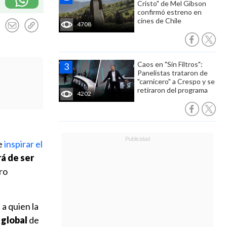
Cristo" de Mel Gibson
confirmó estreno en
cines de Chile
4708
Caos en "Sin Filtros":
Panelistas trataron de
"carnicero" a Crespo y se
retiraron del programa
4202
de
inspirar el
á de ser
ro
a quien la
 global
de