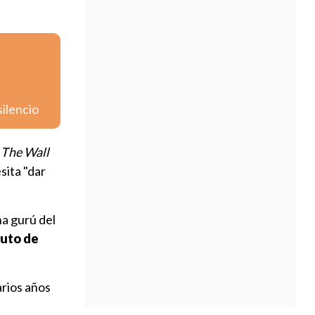
silencio
The Wall
sita "dar
a gurú del
tuto de
arios años