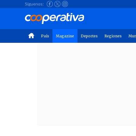
Síguenos:
País
Magazine
Deportes
Regiones
Mu