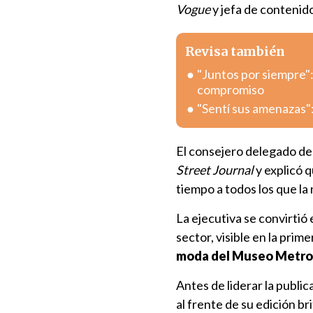
Vogue
y jefa de contenid
Revisa también
"Juntos por siempre"
compromiso
"Sentí sus amenazas":
El consejero delegado de
Street Journal
y explicó 
tiempo a todos los que la 
La ejecutiva se convirtió 
sector, visible en la prim
moda del Museo Metrop
Antes de liderar la public
al frente de su edición br