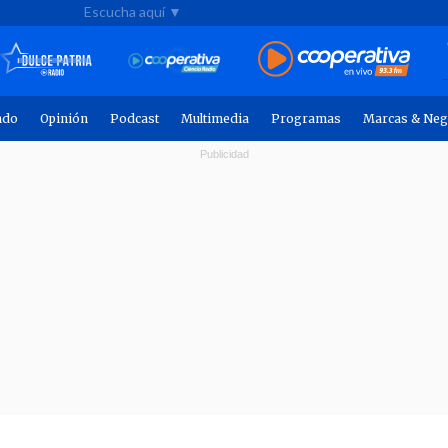
Escucha aquí ▼
ndo
Opinión
Podcast
Multimedia
Programas
Marcas & Neg