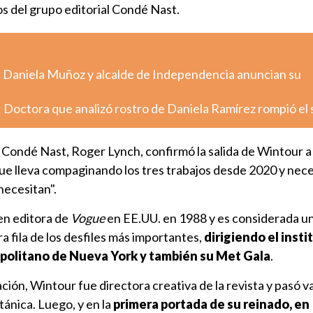
os del grupo editorial Condé Nast.
: Daniela Muñoz y alcalde de Independencia anuncian su
 Doctora que analizó rostro de Daniela Ramírez rompió el 
 Condé Nast, Roger Lynch, confirmó la salida de Wintour a
que lleva compaginando los tres trabajos desde 2020 y nece
necesitan".
en editora de
Vogue
en EE.UU. en 1988 y es considerada un
era fila de los desfiles más importantes,
dirigiendo el insti
olitano de Nueva York y también su Met Gala
.
ación, Wintour fue directora creativa de la revista y pasó v
itánica. Luego, y en la
primera portada de su reinado, en