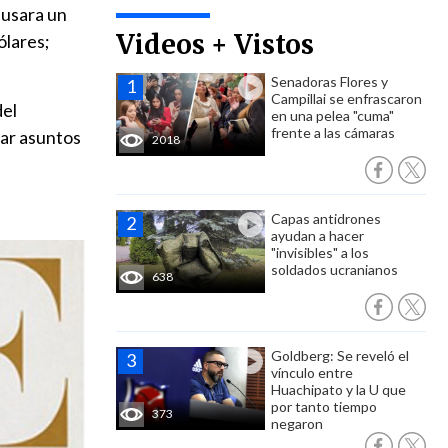
 usara un
Videos + Vistos
ólares;
Senadoras Flores y
Campillai se enfrascaron
del
en una pelea "cuma"
frente a las cámaras
dar asuntos
2018
Capas antidrones
ayudan a hacer
"invisibles" a los
soldados ucranianos
638
Goldberg: Se reveló el
vínculo entre
Huachipato y la U que
por tanto tiempo
373
negaron