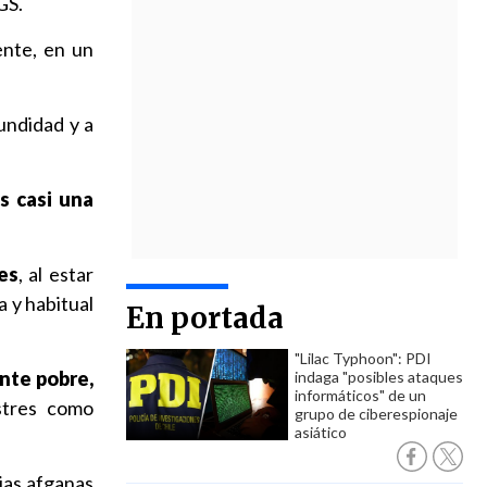
GS.
nte, en un
undidad y a
s casi una
es
, al estar
a y habitual
En portada
"Lilac Typhoon": PDI
nte pobre,
indaga "posibles ataques
informáticos" de un
stres como
grupo de ciberespionaje
asiático
ias afganas