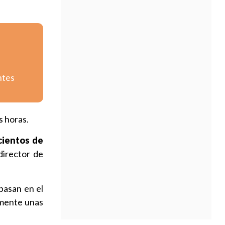
ntes
s horas.
cientos de
director de
 basan en el
amente unas