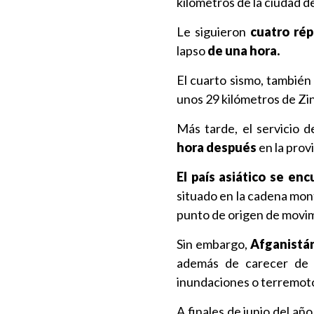
kilómetros de la ciudad d
Le siguieron
cuatro répl
lapso
de una hora.
El cuarto sismo, también
unos 29 kilómetros de Zi
Más tarde, el servicio 
hora después
en la prov
El país asiático se en
situado en la cadena mo
punto de origen de movimi
Sin embargo,
Afganistán
además de carecer d
inundaciones o terremot
A finales de junio del añ