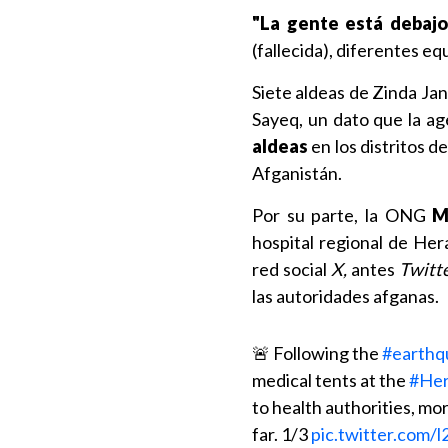
"La gente está debajo
(fallecida), diferentes eq
Siete aldeas de Zinda Jan
Sayeq, un dato que la ag
aldeas
en los distritos d
Afganistán.
Por su parte, la ONG
M
hospital regional de Her
red social
X,
antes
Twitte
las autoridades afganas.
🚨 Following the
#earthq
medical tents at the
#Her
to health authorities, m
far. 1/3
pic.twitter.com/