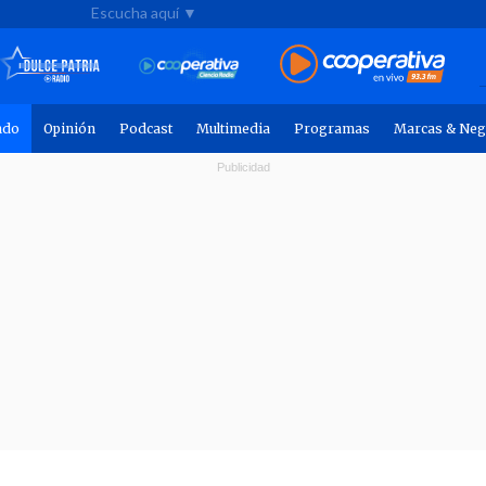
Escucha aquí ▼
ndo
Opinión
Podcast
Multimedia
Programas
Marcas & Neg