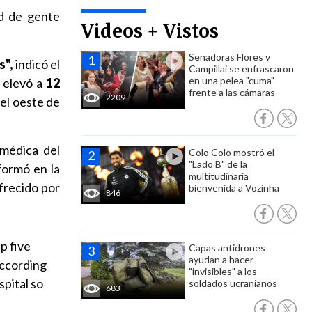
ad de gente
Videos + Vistos
Senadoras Flores y
s",
indicó el
Campillai se enfrascaron
en una pelea "cuma"
, elevó a
12
frente a las cámaras
2209
 el oeste de
 médica del
Colo Colo mostró el
"Lado B" de la
formó en la
multitudinaria
frecido por
bienvenida a Vozinha
846
p five
Capas antidrones
ayudan a hacer
According
"invisibles" a los
pital so
soldados ucranianos
683