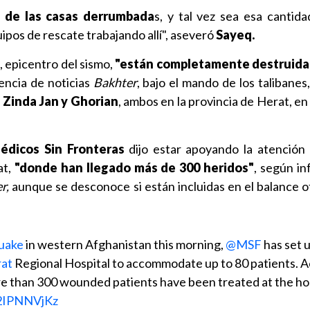
 de las casas derrumbada
s, y tal vez sea esa cantid
uipos de rescate trabajando allí", aseveró
Sayeq.
, epicentro del sismo,
"están completamente destruida
encia de noticias
Bakhter
, bajo el mando de los talibanes
e
Zinda Jan y Ghorian
, ambos en la provincia de Herat, en
édicos
Sin Fronteras
dijo estar apoyando la atención
at,
"donde han llegado más de 300 heridos"
, según in
r,
aunque se desconoce si están incluidas en el balance o
uake
in western Afghanistan this morning,
@MSF
has set u
at
Regional Hospital to accommodate up to 80 patients. 
ore than 300 wounded patients have been treated at the hos
l2IPNNVjKz