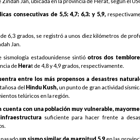
e Zindah Jan, ubicada en la provincia de Herat, según el US
icas consecutivas de 5,5; 4,7; 6,3; y 5,9,
respectivame
 de 6,3 grados, se registró a unos diez kilómetros de prof
ndah Jan.
de sismología estadounidense sintió
otros dos temblore
incia de
Hera
t de 4,8 y 4,9 grados, respectivamente.
cuentra entre los más propensos a desastres natural
ntañosa del
Hindu Kush,
un punto de gran actividad sísmic
entos telúricos en la región.
 cuenta con una población muy vulnerable, mayorme
e
infraestructura
suficiente para hacer frente a desa
os.
o pasado
un sismo similar de magnitud 5,9
en las provinc