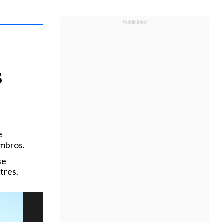
s
e
ombros.
se
tres.