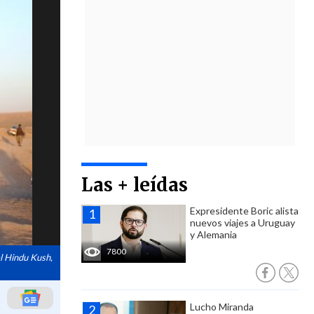
Las + leídas
Expresidente Boric alista
nuevos viajes a Uruguay
y Alemania
7800
el Hindu Kush,
Lucho Miranda