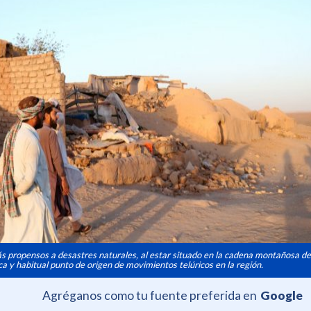
ás propensos a desastres naturales, al estar situado en la cadena montañosa d
ca y habitual punto de origen de movimientos telúricos en la región.
Agréganos como tu fuente preferida en
Google