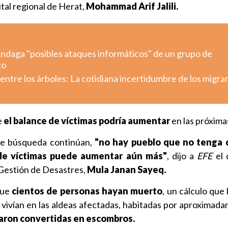
ital regional de Herat,
Mohammad Arif Jalili.
indaga "posibles ataques informáticos" de un grupo de
co
ntre los árboles: La cotidiana incertidumbre de los migra
e
el balance de víctimas podría aumentar
en las próxima
 de búsqueda continúan,
"no hay pueblo que no tenga 
de víctimas puede aumentar aún más"
, dijo a
EFE
el 
 Gestión de Desastres,
Mula Janan Sayeq.
que
cientos de personas hayan muerto
, un cálculo que
vivían en las aldeas afectadas, habitadas por aproximad
aron convertidas en escombros.