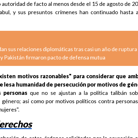
 autoridad de facto al menos desde el 15 de agosto de 2
abul, y sus presuntos crímenes han continuado hasta 
n sus relaciones diplomáticas tras casi un año de ruptura
a y Pakistán firmaron pacto de defensa mutua
xisten motivos razonables" para considerar que amb
e lesa humanidad de persecución por motivos de gén
s personas
que no se ajustan a la política talibán so
 género; así como por motivos políticos contra personas
mujeres".
derechos