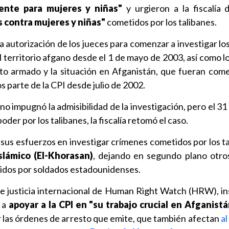
ente para mujeres y niñas"
y urgieron a la fiscalía 
s contra mujeres y niñas"
cometidos por los talibanes.
 la autorización de los jueces para comenzar a investigar l
 territorio afgano desde el 1 de mayo de 2003, así como l
cto armado y la situación en Afganistán, que fueran come
s parte de la CPI desde julio de 2002.
no impugnó la admisibilidad de la investigación, pero el 3
oder por los talibanes, la fiscalía retomó el caso.
sus esfuerzos en investigar crímenes cometidos por los ta
slámico (EI-Khorasan)
, dejando en segundo plano otro
idos por soldados estadounidenses.
e justicia internacional de Human Right Watch (HRW), ins
 a
apoyar a la CPI en "su trabajo crucial en Afganistá
 las órdenes de arresto que emite, que también afectan
al