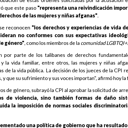
obación de estas órdenes solicitadas por la acusación e
eró que este paso
"representa una reivindicación impor
derechos de las mujeres y niñas afganas"
.
 se reconocen
"los derechos y experiencias de vida d
sideran no conformes con sus expectativas ideológ
de género"
, como los miembros de la
comunidad LGBTQI+
ón por parte de los talibanes de derechos fundamenta
 y la vida familiar, entre otros, las mujeres y niñas afg
 de la vida pública. La decisión de los jueces de la CPI r
 y que su sufrimiento y sus voces importan", afirmó hoy la f
s de género, subrayó la CPI al aprobar la solicitud de arr
os de violencia, sino también formas de daño sis
luida la imposición de normas sociales discriminator
lementado una política de gobierno que ha resultado