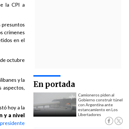
de la CPI a
os presuntos
os crímenes
tidos en el
1 de octubre
libanes y la
En portada
s aspectos,
Camioneros piden al
Gobierno construir túnel
con Argentina ante
tó hoy a la
estancamiento en Los
n y a nivel
Libertadores
 presidente