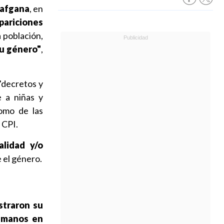
 afgana
, en
pariciones
a población,
su género"
,
"decretos y
e a niñas y
como de las
 CPI.
lidad y/o
 el género.
straron su
humanos en