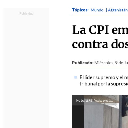
Tópicos:
Mundo
| Afganistán
La CPI em
contra dos
Publicado:
Miércoles, 9 de Ju
El líder supremo y el 
tribunal por la supres
Foto:
EFE (referencial)