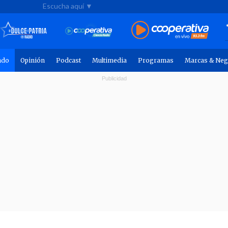
Escucha aquí ▼
ndo
Opinión
Podcast
Multimedia
Programas
Marcas & Neg