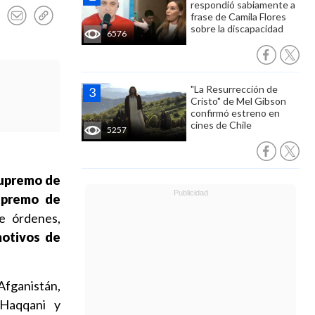
respondió sabiamente a
frase de Camila Flores
sobre la discapacidad
6576
"La Resurrección de
Cristo" de Mel Gibson
confirmó estreno en
cines de Chile
5257
 supremo de
Supremo de
e órdenes,
otivos de
 Afganistán,
 Haqqani y