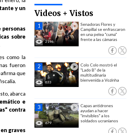
n enero, la
tante y un
Videos + Vistos
Senadoras Flores y
e personas
Campillai se enfrascaron
en una pelea "cuma"
icas sobre
frente a las cámaras
2196
.
les como la
anas fueron
Colo Colo mostró el
"Lado B" de la
eafirma que
multitudinaria
bienvenida a Vozinha
iscalía.
833
esto, abarca
temático e
Capas antidrones
ias" contra
ayudan a hacer
"invisibles" a los
soldados ucranianos
679
 en graves