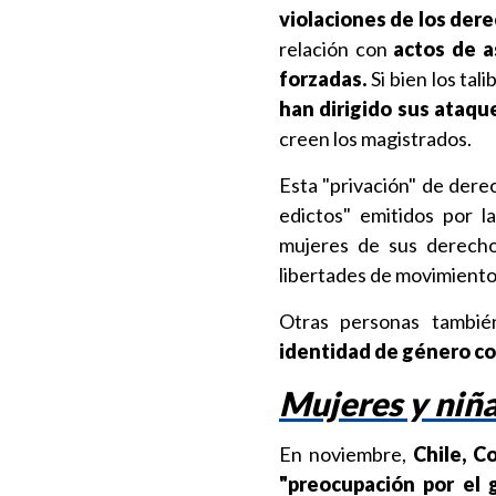
violaciones de los dere
relación con
actos de a
forzadas.
Si bien los tal
han dirigido sus ataqu
creen los magistrados.
Esta "privación" de dere
edictos" emitidos por l
mujeres de sus derechos
libertades de movimiento,
Otras personas tambi
identidad de género con
Mujeres y niñ
En noviembre,
Chile, C
"preocupación por el 