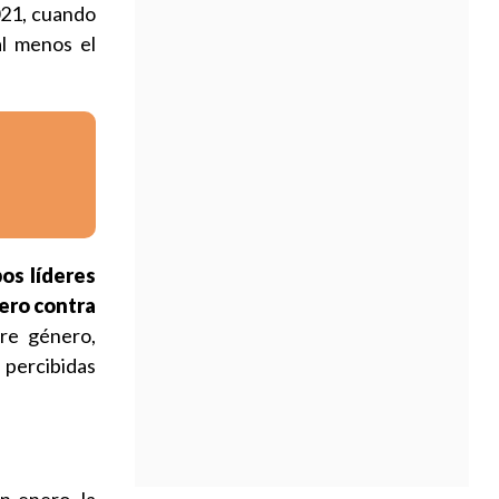
021, cuando
al menos el
os líderes
ero contra
bre género,
 percibidas