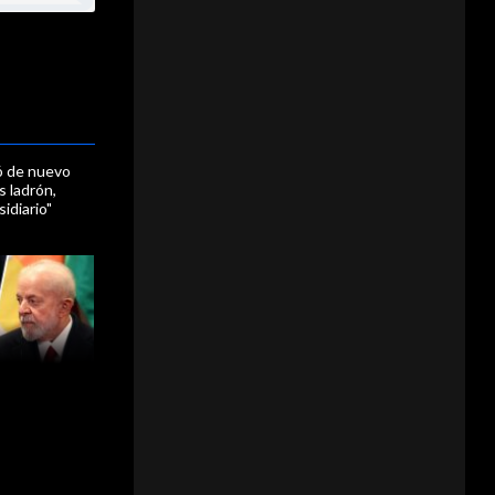
ió de nuevo
s ladrón,
idiario"