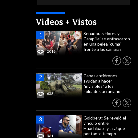
Videos + Vistos
Senadoras Flores y
Campillai se enfrascaron
en una pelea "cuma"
frente a las cámaras
2016
Capas antidrones
ayudan a hacer
"invisibles" a los
soldados ucranianos
638
Goldberg: Se reveló el
vínculo entre
Huachipato y la U que
por tanto tiempo
361