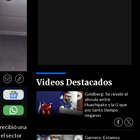
Videos Destacados
Goldberg: Se reveló el
vínculo entre
Huachipato y la U que
por tanto tiempo
negaron
 recibió una
 el sector
Garnero: Estamos