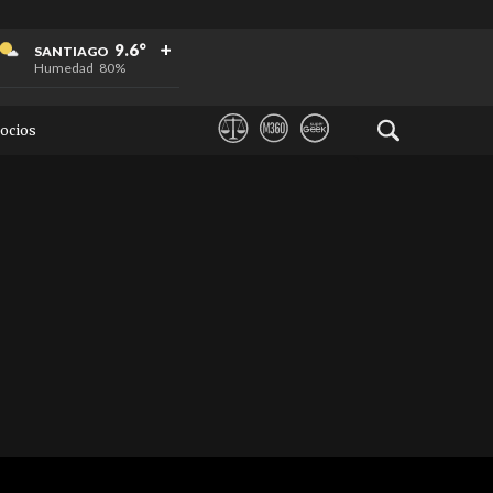
+
+
+
9.6°
SANTIAGO
Humedad
80%
ocios