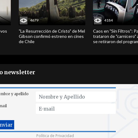
4679
4184
evos
"La Resurrección de Cristo" de Mel
Caos en "Sin Filtros": P
Gibson confirmó estreno en cines
trataron de "carnicero"
de Chile
se retiraron del progra
ro newsletter
mbre y apellido
mail
Política de Privacidad