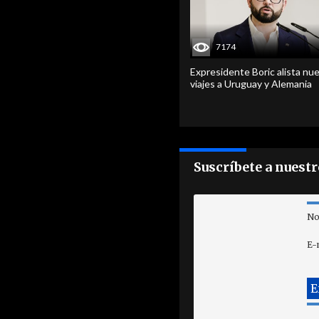
7174
Expresidente Boric alista nu
viajes a Uruguay y Alemania
Suscríbete a nuest
No
E-